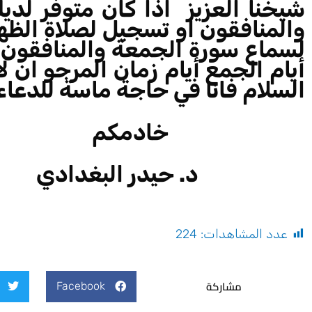
شيخنا العزيز اذا كان متوفر لد
والمنافقون او تسجيل لصلاة الظهر
لسماع سورة الجمعة والمنافقون 
أيام الجمع أيام زمان المرجو ان ل
السلام فانا في حاجة ماسة للدعا
خادمكم
د. حيدر البغدادي
عدد المشاهدات:
224
مشاركة
Facebook