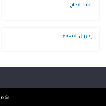
عقد النكاح
إمهال المعسر
ص.ب233 ال