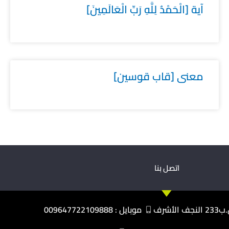
آية [الْحَمْدُ لِلَّهِ رَبِّ الْعَالَمِينَ]
معنى [قاب قوسين]
اتصل بنا
نجف الأشرف
موبايل : 009647722109888