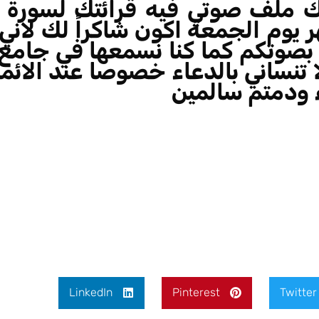
يك ملف صوتي فيه قرائتك لسورة 
 يوم الجمعة اكون شاكراً لك لان
بصوتكم كما كنا نسمعها في جامع
ا تنساني بالدعاء خصوصا عند الائم
ء ودمتم سالمين
LinkedIn
Pinterest
Twitter