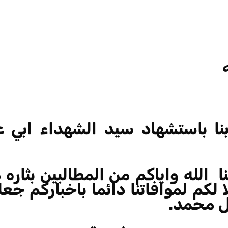
نا باستشهاد سيد الشهداء ابي عب
 الله واياكم من المطالبين بثاره 
لكم لموافاتنا دائما باخباركم جعل
ل محمد.