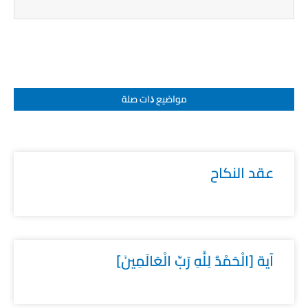
مواضيع ﺫات صلة
عقد النكاح
آية [الْحَمْدُ لِلَّهِ رَبِّ الْعَالَمِينَ]