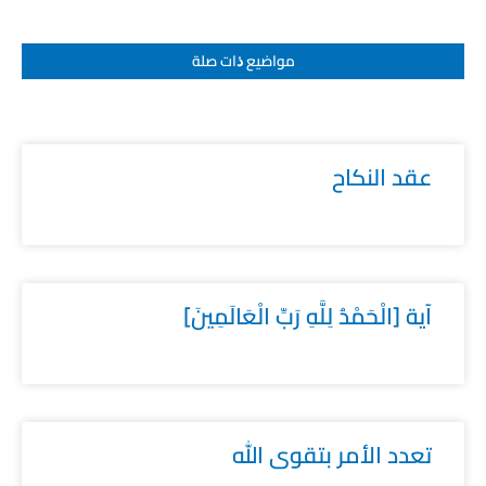
مواضيع ﺫات صلة
عقد النكاح
آية [الْحَمْدُ لِلَّهِ رَبِّ الْعَالَمِينَ]
تعدد الأمر بتقوى الله