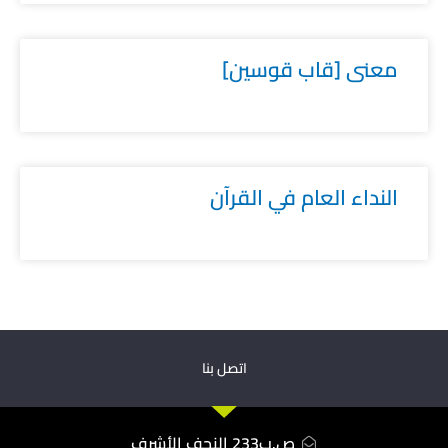
معنى [قاب قوسين]
النداء العام في القرآن
اتصل بنا
ص.ب233 النجف الأشرف