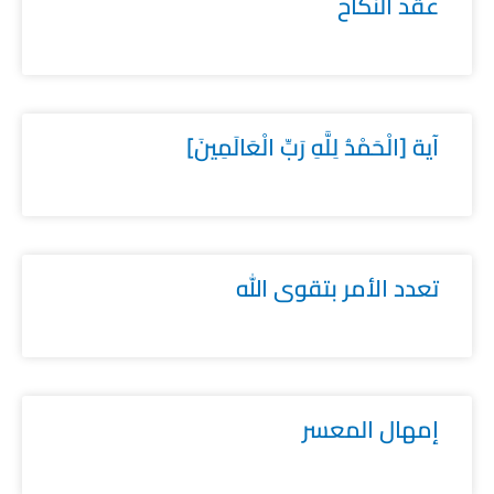
عقد النكاح
آية [الْحَمْدُ لِلَّهِ رَبِّ الْعَالَمِينَ]
تعدد الأمر بتقوى الله
إمهال المعسر