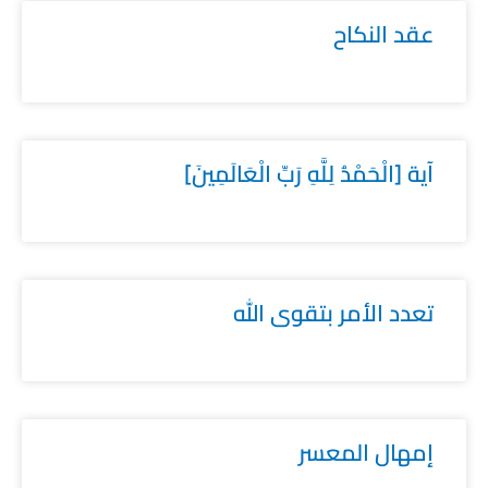
عقد النكاح
آية [الْحَمْدُ لِلَّهِ رَبِّ الْعَالَمِينَ]
تعدد الأمر بتقوى الله
إمهال المعسر