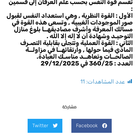
تقسم قوة النفس بحسب علم العرفان إلى قسمين
:
الأول : القوة النظرية , وهي استعداد النفس لقبول
صور الموجودات الغيبية , وتسعى هذه القوة في
مسالك المعرفة وأشرف مصاديقهــا بلوغ منازل
التوحيـد وشهادة أن لا إله إلا الله .
الثاني : القوة العملية وتتجلى بقابلية التصـرف
المادي فيما حولها , وارتقائهــا في مزاولــة
الصالحــات وتعاهــد مناسـك العبادة.
العدد : 360/25 في 29/12/2025
عدد المشاهدات:
11
مشاركة
Twitter
Facebook