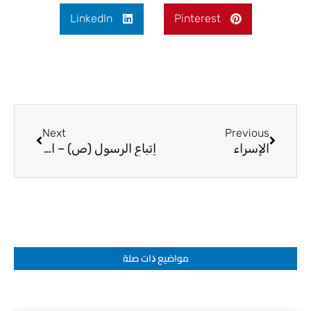
LinkedIn
Pinterest
Next
Prev
Next
Previous
الإسراء
اِتباع الرسول (ص) – المرجع الديني الشيخ صالح الطائي
مواضيع ﺫات صلة