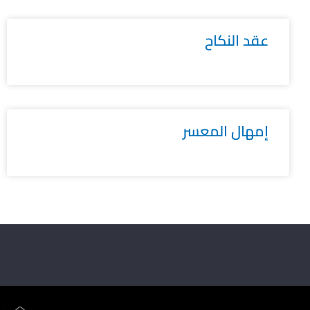
عقد النكاح
إمهال المعسر