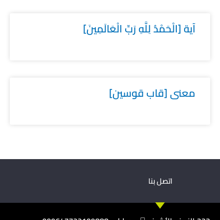
آية [الْحَمْدُ لِلَّهِ رَبِّ الْعَالَمِينَ]
معنى [قاب قوسين]
اتصل بنا