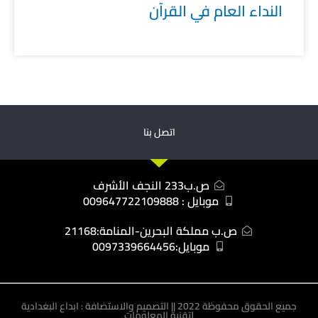
النداء العام في القرآن
اتصل بنا
ص.ب233 النجف الأشرف
موبايل : 009647722109888
ص.ب مملكة البحرين-المنامة:21168
موبايل:0097339664456
جميع الحقوق محفوظة 2022 || التصميم والاستضافة : ابداع البغدادية
لتقنية المعلومات