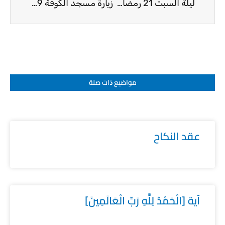
ليلة السبت 21 رمضان 1435
زيارة مسجد الكوفة 29 رمضان 1435
مواضيع ﺫات صلة
عقد النكاح
آية [الْحَمْدُ لِلَّهِ رَبِّ الْعَالَمِينَ]