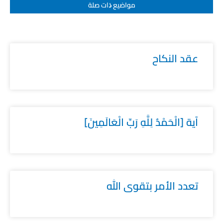
مواضيع ﺫات صلة
عقد النكاح
آية [الْحَمْدُ لِلَّهِ رَبِّ الْعَالَمِينَ]
تعدد الأمر بتقوى الله