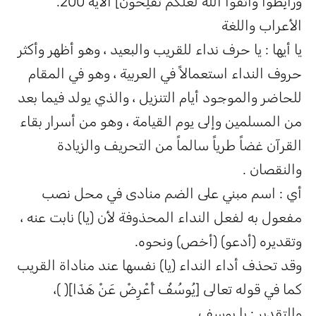
وَرَابِطُوا وَاتَّقُوا اللَّهَ لَعَلَّكُمْ تُفْلِحُونَ] الآية 200.
الأعراب واللغة
يا أيها : يا حرف نداء للقريب والبعيد ، وهو أظهر وأكثر
حروف النداء استعمالاً في العربية ، وهو في المقام
للحاضر والموجود أيام التنزيل ، والذي يولد فيما بعد
من المسلمين وإلى يوم القيامة ، وهو من أسرار بقاء
القرآن غضاً طرياً سالماً من التحريف والزيادة
والنقصان .
أي : اسم مبني على الضم منادى في محل نصب
مفعول به لفعل النداء المحذوفة لأن (يا) نابت عنه ،
وتقديره (أدعو) (أخص) ونحوه.
وقد تحذف أداء النداء (يا) نفسها عند مناداة القريب
كما في قوله تعالى [يُوسُفُ أَعْرِضْ عَنْ هَذَا]( )،
والتقدير : يا يوسف .