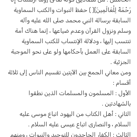
رَحْمَةً لِلْعَالَمِينَ]( ) حفظ النبوات والكتب السماوية
السابقة برسالة النبي محمد صلى الله عليه وآله
وسلم ونزول القرآن وعدم ضياعها ، إنما هناك أمة
تنتسب إليها ، ودلالة الإنتساب للكتب السماوية
السابقة على العمل بأحكامها ولو على نحو الموجبة
الجزئية .
ومن معاني الجمع بين الآيتين تقسيم الناس إلى ثلاثة
أقسام :
الأول : المسلمون والمسلمات الذين نطقوا
بالشهادتين .
الثاني : أهل الكتاب من اليهود اتباع موسى عليه
السلام ، والنصارى اتباع عيسى عليه السلام .
الثالث : الكفار الجاحدون للتوحيد والنبوات ، ومنهم