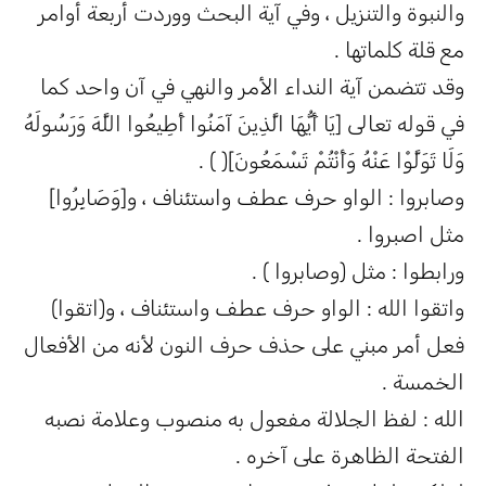
والنبوة والتنزيل ، وفي آية البحث ووردت أربعة أوامر
مع قلة كلماتها .
وقد تتضمن آية النداء الأمر والنهي في آن واحد كما
في قوله تعالى [يَا أَيُّهَا الَّذِينَ آمَنُوا أَطِيعُوا اللَّهَ وَرَسُولَهُ
وَلَا تَوَلَّوْا عَنْهُ وَأَنْتُمْ تَسْمَعُونَ]( ) .
وصابروا : الواو حرف عطف واستئناف ، و[وَصَابِرُوا]
مثل اصبروا .
ورابطوا : مثل (وصابروا ) .
واتقوا الله : الواو حرف عطف واستئناف ، و(اتقوا)
فعل أمر مبني على حذف حرف النون لأنه من الأفعال
الخمسة .
الله : لفظ الجلالة مفعول به منصوب وعلامة نصبه
الفتحة الظاهرة على آخره .