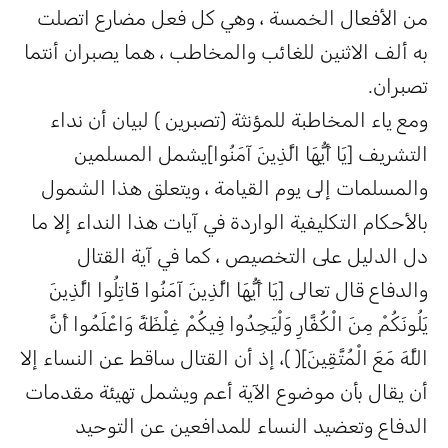
من الأفعال الخمسة ، وهي كل فعل مضارع اتصلت
به ألف الاثنين للغائب والمخاطب ، هما يصبران أنتما
تصبران.
ومع ياء المخاطبة للمؤنثة (تصبرين ) لبيان أن نداء
التشريف [يَا أَيُّهَا الَّذِينَ آمَنُوا]يشمل المسلمين
والمسلمات إلى يوم القيامة ، ويتعلق هذا الشمول
بالأحكام التكليفية الواردة في آيات هذا النداء إلا ما
دل الدليل على التخصيص ، كما في آية القتال
والدفاع قال تعالى [يَا أَيُّهَا الَّذِينَ آمَنُوا قَاتِلُوا الَّذِينَ
يَلُونَكُمْ مِنَ الْكُفَّارِ وَلْيَجِدُوا فِيكُمْ غِلْظَةً وَاعْلَمُوا أَنَّ
اللَّهَ مَعَ الْمُتَّقِينَ]( )، إذ أن القتال ساقط عن النساء إلا
أن يقال بأن موضوع الآية أعم ويشمل تهيئة مقدمات
الدفاع وتعضيد النساء للمدافعين عن التوحيد