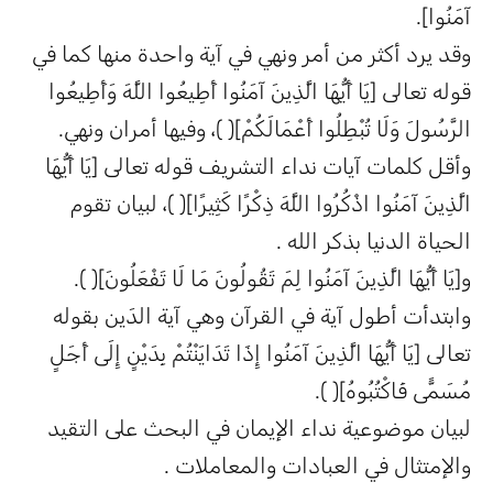
آمَنُوا].
وقد يرد أكثر من أمر ونهي في آية واحدة منها كما في
قوله تعالى [يَا أَيُّهَا الَّذِينَ آمَنُوا أَطِيعُوا اللَّهَ وَأَطِيعُوا
الرَّسُولَ وَلَا تُبْطِلُوا أَعْمَالَكُمْ]( )، وفيها أمران ونهي.
وأقل كلمات آيات نداء التشريف قوله تعالى [يَا أَيُّهَا
الَّذِينَ آمَنُوا اذْكُرُوا اللَّهَ ذِكْرًا كَثِيرًا]( )، لبيان تقوم
الحياة الدنيا بذكر الله .
و[يَا أَيُّهَا الَّذِينَ آمَنُوا لِمَ تَقُولُونَ مَا لَا تَفْعَلُونَ]( ).
وابتدأت أطول آية في القرآن وهي آية الدَين بقوله
تعالى [يَا أَيُّهَا الَّذِينَ آمَنُوا إِذَا تَدَايَنْتُمْ بِدَيْنٍ إِلَى أَجَلٍ
مُسَمًّى فَاكْتُبُوهُ]( ).
لبيان موضوعية نداء الإيمان في البحث على التقيد
والإمتثال في العبادات والمعاملات .