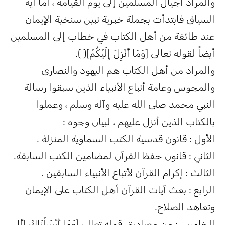
والمراد أجيال المسلمين إلى يوم القيامة ، أما آية
السياق فابتدأت بجملة خبرية تبين سنخية الإيمان
عند طائفة من أهل الكتاب في خطاب إلى المسلمين
أيضاً لقوله تعالى [وَمَا أُنْزِلَ إِلَيْكُمْ]( ).
والمراد من أهل الكتاب هم اليهود والنصارى
والمجوس وعامة أتباع الأنبياء الذين سبقوا رسالة
النبي محمد صلى الله عليه وآله وسلم ، وعملوا
بالكتاب الذين أنزل عليهم ، لبيان وجوه :
الأول : قانون قدسية الكتب السماوية المنزلة .
الثاني : قانون حفظ القرآن لمضامين الكتب السابقة.
الثالث : إكرام القرآن لأتباع الأنبياء السابقين .
الرابع : بعث آيات القرآن أهل الكتاب على الإيمان
وتعاهد الصلاح.
الخامس : من مصاديق قوله تعالى [وَمَا أَرْسَلْنَاكَ إِلَّا