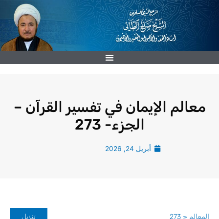
خطي
لى
لمحتوى
معالم الإيمان في تفسير القرآن –
الجزء- 273
أبريل 24, 2026
المعالم ج 273
تنزيل