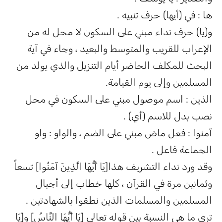
ها : في (أيها) حرف تنبيه .
و(يا) حرف نداء مبني على السكون لا محل له من
الإعراب للقريب والمتوسط والبعيد ، وجاء في آية
البحث للمكلف الحاضر أيام التنزيل والذي يولد من
المسلمين وإلى يوم القيامة.
الذين : اسم موصول مبني على السكون في محل
نصب بدل للاسم (أي) .
آمنوا : فعل ماض مبني على الضم ، والواو : واو
الجماعة فاعل .
وقد ورد نداء التشريف هذا[يَا أَيُّهَا الَّذِينَ آمَنُوا] تسعاً
وثمانين مرة في القرآن ، كلها خطاب إلى أجيال
المسلمين والمسلمات الذين نطقوا بالشهادتين .
ترى ما هي النسبة بين قوله تعالى [يَا أَيُّهَا النَّاسُ] و[يَا