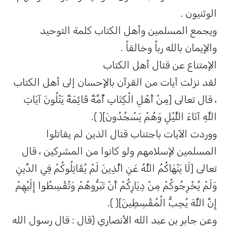
الوثنيون .
ويجمع المسلمين وأهل الكتاب كلمة التوحيد
والإيمان بالله رباً وخالقاً .
الإمتناع عن قتال أهل الكتاب
لقد نزلت آيات من القرآن بالإحسان إلى أهل الكتاب
، قال تعالى [مِنْ أَهْلِ الْكِتَابِ أُمَّةٌ قَائِمَةٌ يَتْلُونَ آيَاتِ
اللَّهِ آنَاءَ اللَّيْلِ وَهُمْ يَسْجُدُونَ]( ).
ووردت الآيات باجتناب قتال الذين لم يقاتلوا
المسلمين لإسلامهم ولو كانوا من المشركين ، قال
تعالى [لَا يَنْهَاكُمُ اللَّهُ عَنِ الَّذِينَ لَمْ يُقَاتِلُوكُمْ فِي الدِّينِ
وَلَمْ يُخْرِجُوكُمْ مِنْ دِيَارِكُمْ أَنْ تَبَرُّوهُمْ وَتُقْسِطُوا إِلَيْهِمْ
إِنَّ اللَّهَ يُحِبُّ الْمُقْسِطِينَ]( ).
وعن جابر بن عبد الله الأنصاري (قال : قال رسول الله