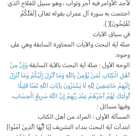
لأحد الأوامر فيه أجر وثواب ، وهو سبيل للفلاح الذي
اختتمت به سورة آل عمران بقوله تعالى [لَعَلَّكُمْ
تُفْلِحُونَ]( ).
في سياق الآيات
صلة آية البحث والآيات المجاورة السابقة وهي على
وجوه:
الوجه الأول : صلة آية البحث بالآية السابقة
وَإِنَّ مِنْ
أَهْلِ الْكِتَابِ لَمَنْ يُؤْمِنُ بِاللَّهِ وَمَا أُنْزِلَ إِلَيْكُمْ وَمَا أُنْزِلَ
إِلَيْهِمْ خَاشِعِينَ لِلَّهِ لَا يَشْتَرُونَ بِآيَاتِ اللَّهِ ثَمَنًا قَلِيلًا
أُولَئِكَ لَهُمْ أَجْرُهُمْ عِنْدَ رَبِّهِمْ إِنَّ اللَّهَ سَرِيعُ الْحِسَابِ
،
وفيها مسائل :
المسألة الأولى : المراد من أهل الكتاب
ابتدأت آية البحث بنداء التشريف [يَا أَيُّهَا الَّذِينَ آمَنُوا]