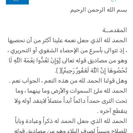
بسم الله الرحمن الرحيم
المقدمـــة
الحمد لله الذي جعل نعمه علينا أكثر من أن نحصيها
، إذ تتوالى بأسرع من الإحصاء الشفوي أو التحريري ،
وهو من مصاديق قوله تعالى [وَإِنْ تَعُدُّوا نِعْمَةَ اللَّهِ لَا
تُحْصُوهَا إِنَّ اللَّهَ لَغَفُورٌ رَحِيمٌ]( ).
وهل قولنا الحمد لله من هذه النعم ، الجواب نعم .
الحمد لله ملئ السموات والأرض وما بينهما ، وما
تحت الثرى حمداً دائماً أبداً متصلاً لاينفد أوله ولا
ينقطع آخره .
الحمد لله الذي جعل الحمد له ذكراً وعبادة وباباً
للصلاح وسبباً لصرف البلاء وهو من مصاديق قوله