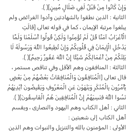
وَإِنْ كَانُوا مِنْ قَبْلُ لَفِي ضَلَالٍ مُبِينٍ]( ).
الثانية : الذين نطقوا بالشهادتين وأدوا الفرائض ولم
يبلغوا مرتبة الإيمان ، كما في قوله تعالى [قَالَتِ
الْأَعْرَابُ آمَنَّا قُلْ لَمْ تُؤْمِنُوا وَلَكِنْ قُولُوا أَسْلَمْنَا وَلَمَّا
يَدْخُلِ الْإِيمَانُ فِي قُلُوبِكُمْ وَإِنْ تُطِيعُوا اللَّهَ وَرَسُولَهُ لَا
يَلِتْكُمْ مِنْ أَعْمَالِكُمْ شَيْئًا إِنَّ اللَّهَ غَفُورٌ رَحِيمٌ]( ).
الثالثة : المنافقون وهم الأقل وفي تناقص مستمر ،
قال تعالى [الْمُنَافِقُونَ وَالْمُنَافِقَاتُ بَعْضُهُمْ مِنْ بَعْضٍ
يَأْمُرُونَ بِالْمُنْكَرِ وَيَنْهَوْنَ عَنِ الْمَعْرُوفِ وَيَقْبِضُونَ أَيْدِيَهُمْ
نَسُوا اللَّهَ فَنَسِيَهُمْ إِنَّ الْمُنَافِقِينَ هُمُ الْفَاسِقُونَ]( ).
الثاني : أهل الكتاب وهم اليهود والنصارى ، ويقسم
أهل الكتاب إلى شعبتين :
الأولى : المؤمنون بالله والتنزيل والنبوات وهم الذين