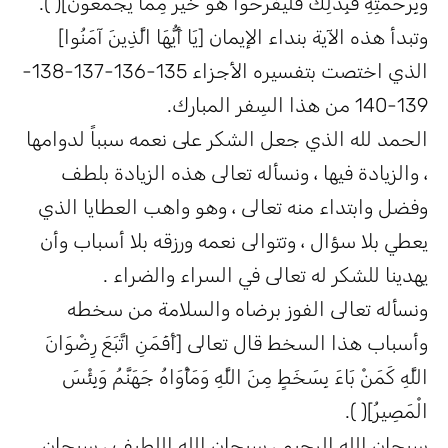
وَبِرَحْمَتِهِ فَبِذَلِكَ فَلْيَفْرَحُوا هُوَ خَيْرٌ مِمَّا يَجْمَعُونَ]( ).
وتبدأ هذه الآية بنداء الإيمان [يَا أَيُّهَا الَّذِينَ آمَنُوا]
الذي اختصت بتفسيره الأجزاء 135-136-137-138-
139-140 من هذا السِفر المبارك.
الحمد لله الذي جعل الشكر على نعمه سبباً لدوامها
، والزيادة فيها ، ونسأله تعالى هذه الزيادة بلطف
وفضل وابتداء منه تعالى ، وهو واهب العطايا الذي
يعطي بلا سؤال ، وتتوالى نعمه ورزقه بلا أسباب وأن
يهدينا للشكر له تعالى في السراء والضراء .
ونسأله تعالى الفوز برضاه والسلامة من سخطه
وأسباب هذا السخط قال تعالى [أَفَمَنِ اتَّبَعَ رِضْوَانَ
اللَّهِ كَمَنْ بَاءَ بِسَخَطٍ مِنَ اللَّهِ وَمَأْوَاهُ جَهَنَّمُ وَبِئْسَ
الْمَصِيرُ]( ).
سبحان الله الرحيم ، سبحان الله اللطيف ، سبحان