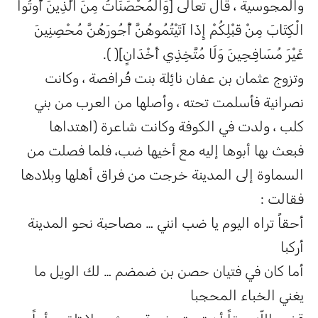
والمجوسية ، قال تعالى [وَالْمُحْصَنَاتُ مِنَ الَّذِينَ أُوتُوا
الْكِتَابَ مِنْ قَبْلِكُمْ إِذَا آتَيْتُمُوهُنَّ أُجُورَهُنَّ مُحْصِنِينَ
غَيْرَ مُسَافِحِينَ وَلَا مُتَّخِذِي أَخْدَانٍ]( ).
وتزوج عثمان بن عفان نائِلة بنت فُرافصة ، وكانت
نصرانية فأسلمت تحته ، وأصلها من العرب من بني
كلب ، ولدت في الكوفة وكانت شاعرة (اهتداها
فبعث بها أبوها إليه مع أخيها ضب، فلما فصلت من
السماوة إلى المدينة خرجت من فراق أهلها وبلادها
فقالت :
أحقاً تراه اليوم يا ضب انني … مصاحبة نحو المدينة
أركبا
أما كان في فتيان حصن بن ضمضم … لك الويل ما
يغني الخباء المحجبا