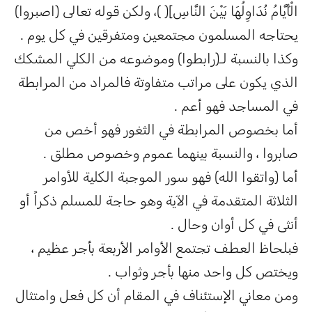
الْأَيَّامُ نُدَاوِلُهَا بَيْنَ النَّاسِ]( )، ولكن قوله تعالى (اصبروا)
يحتاجه المسلمون مجتمعين ومتفرقين في كل يوم .
وكذا بالنسبة لـ(رابطوا) وموضوعه من الكلي المشكك
الذي يكون على مراتب متفاوتة فالمراد من المرابطة
في المساجد فهو أعم .
أما بخصوص المرابطة في الثغور فهو أخص من
صابروا ، والنسبة بينهما عموم وخصوص مطلق .
أما (واتقوا الله) فهو سور الموجبة الكلية للأوامر
الثلاثة المتقدمة في الآية وهو حاجة للمسلم ذكراً أو
أنثى في كل أوان وحال .
فبلحاظ العطف تجتمع الأوامر الأربعة بأجر عظيم ،
ويختص كل واحد منها بأجر وثواب .
ومن معاني الإستئناف في المقام أن كل فعل وامتثال