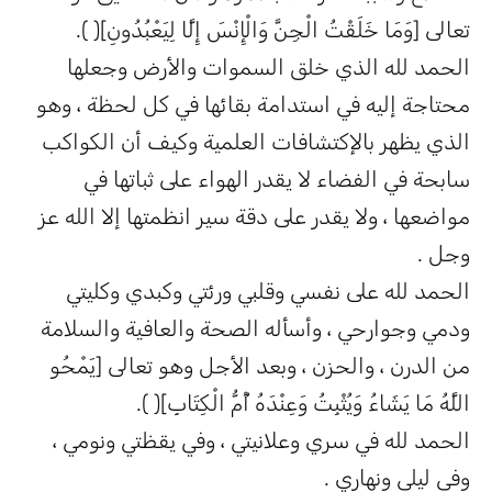
تعالى [وَمَا خَلَقْتُ الْجِنَّ وَالْإِنْسَ إِلَّا لِيَعْبُدُونِ]( ).
الحمد لله الذي خلق السموات والأرض وجعلها
محتاجة إليه في استدامة بقائها في كل لحظة ، وهو
الذي يظهر بالإكتشافات العلمية وكيف أن الكواكب
سابحة في الفضاء لا يقدر الهواء على ثباتها في
مواضعها ، ولا يقدر على دقة سير انظمتها إلا الله عز
وجل .
الحمد لله على نفسي وقلبي ورئتي وكبدي وكليتي
ودمي وجوارحي ، وأسأله الصحة والعافية والسلامة
من الدرن ، والحزن ، وبعد الأجل وهو تعالى [يَمْحُو
اللَّهُ مَا يَشَاءُ وَيُثْبِتُ وَعِنْدَهُ أُمُّ الْكِتَابِ]( ).
الحمد لله في سري وعلانيتي ، وفي يقظتي ونومي ،
وفي ليلي ونهاري .