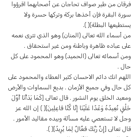
فرقان من طير صواف تحاجان عن أصحابهما اقرؤوا
سورة البقرة فإن أخذها بركة وتركها حسرة ولا
يستطيعها البطلة)( ).
من أسماء الله تعالى (المنان) وهو الذي تترى نعمه
على عباده ظاهرة وباطنة ومن غير استحقاق .
ومن أسمائه تعالى (الحميد) وهو المحمود على كل
حال .
اللهم انك دائم الاحسان كثير العطاء والمحمود على
كل حال وفي جميع الأزمان . بديع السماوات والأرض
ومعيد الخلق يوم النشور . قال تعالى [كَمَا بَدَأْنَا أَوَّلَ
خَلْقٍ نُعِيدُهُ وَعْدًا عَلَيْنَا إِنَّا كُنَّا فَاعِلِينَ]( ) إن الله عز
وجل لا تستعصي عليه مسألة وبيده مقاليد الأمور .
قال تعالى [إِنَّ رَبَّكَ فَعَّالٌ لِمَا يُرِيدُ]( ).