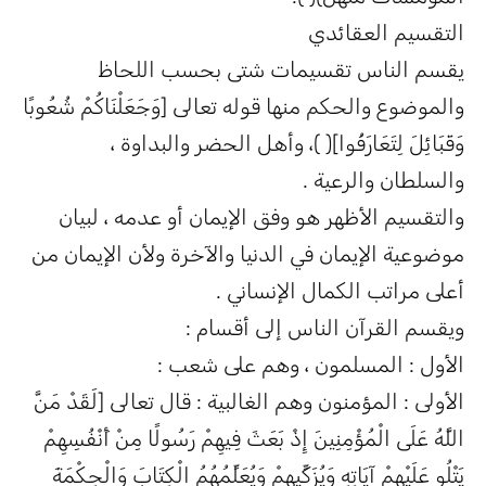
التقسيم العقائدي
يقسم الناس تقسيمات شتى بحسب اللحاظ
والموضوع والحكم منها قوله تعالى [وَجَعَلْنَاكُمْ شُعُوبًا
وَقَبَائِلَ لِتَعَارَفُوا]( )، وأهل الحضر والبداوة ،
والسلطان والرعية .
والتقسيم الأظهر هو وفق الإيمان أو عدمه ، لبيان
موضوعية الإيمان في الدنيا والآخرة ولأن الإيمان من
أعلى مراتب الكمال الإنساني .
ويقسم القرآن الناس إلى أقسام :
الأول : المسلمون ، وهم على شعب :
الأولى : المؤمنون وهم الغالبية : قال تعالى [لَقَدْ مَنَّ
اللَّهُ عَلَى الْمُؤْمِنِينَ إِذْ بَعَثَ فِيهِمْ رَسُولًا مِنْ أَنْفُسِهِمْ
يَتْلُو عَلَيْهِمْ آيَاتِهِ وَيُزَكِّيهِمْ وَيُعَلِّمُهُمُ الْكِتَابَ وَالْحِكْمَةَ