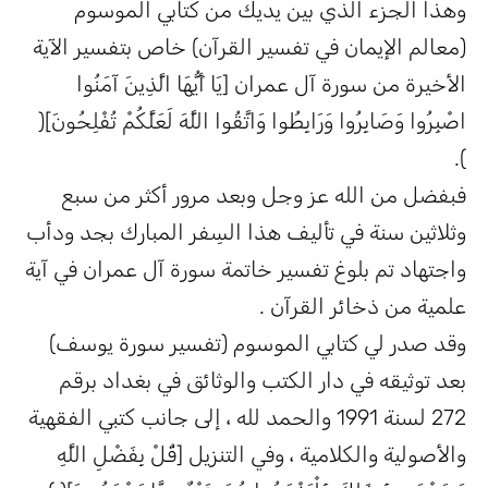
وهذا الجزء الذي بين يديك من كتابي الموسوم
(معالم الإيمان في تفسير القرآن) خاص بتفسير الآية
الأخيرة من سورة آل عمران [يَا أَيُّهَا الَّذِينَ آمَنُوا
اصْبِرُوا وَصَابِرُوا وَرَابِطُوا وَاتَّقُوا اللَّهَ لَعَلَّكُمْ تُفْلِحُونَ](
).
فبفضل من الله عز وجل وبعد مرور أكثر من سبع
وثلاثين سنة في تأليف هذا السِفر المبارك بجد ودأب
واجتهاد تم بلوغ تفسير خاتمة سورة آل عمران في آية
علمية من ذخائر القرآن .
وقد صدر لي كتابي الموسوم (تفسير سورة يوسف)
بعد توثيقه في دار الكتب والوثائق في بغداد برقم
272 لسنة 1991 والحمد لله ، إلى جانب كتبي الفقهية
والأصولية والكلامية ، وفي التنزيل [قُلْ بِفَضْلِ اللَّهِ