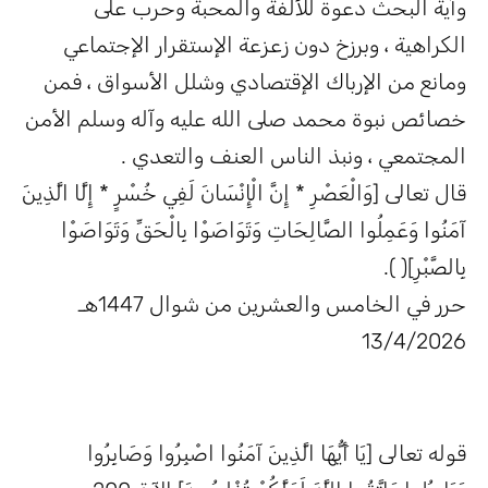
وآية البحث دعوة للألفة والمحبة وحرب على
الكراهية ، وبرزخ دون زعزعة الإستقرار الإجتماعي
ومانع من الإرباك الإقتصادي وشلل الأسواق ، فمن
خصائص نبوة محمد صلى الله عليه وآله وسلم الأمن
المجتمعي ، ونبذ الناس العنف والتعدي .
قال تعالى [وَالْعَصْرِ * إِنَّ الْإِنْسَانَ لَفِي خُسْرٍ * إِلَّا الَّذِينَ
آمَنُوا وَعَمِلُوا الصَّالِحَاتِ وَتَوَاصَوْا بِالْحَقِّ وَتَوَاصَوْا
بِالصَّبْرِ]( ).
حرر في الخامس والعشرين من شوال 1447هـ
13/4/2026
قوله تعالى [يَا أَيُّهَا الَّذِينَ آمَنُوا اصْبِرُوا وَصَابِرُوا