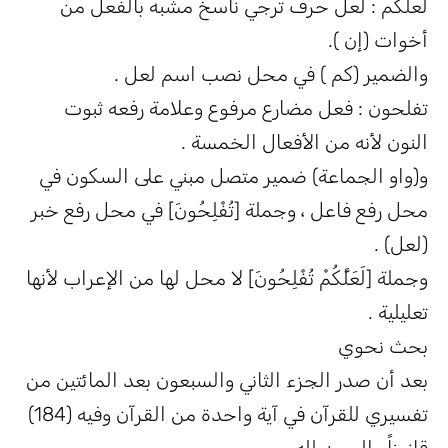
لعلكم : لعل حرف ترجي ناسخ مشبه بالفعل من
أخوات (إن ).
والضمير (كم ) في محل نصب اسم لعل .
تفلحون : فعل مضارع مرفوع وعلامة رفعه ثبوت
النون لأنه من الأفعال الخمسة .
و(واو الجماعة) ضمير متصل مبني على السكون في
محل رفع فاعل ، وجملة [تُفْلِحُونَ] في محل رفع خبر
(لعل) .
وجملة [لَعَلَّكُمْ تُفْلِحُونَ] لا محل لها من الإعراب لأنها
تعليلية .
بحث نحوي
بعد أن صدر الجزء الثاني والسبعون بعد المائتين من
تفسيري للقرآن في آية واحدة من القرآن وفيه (184)