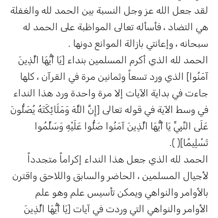
لقد جعل الله عز وجل النسبة بين الحمد لله والغفلة
هي التضاد ، فأسأله تعالى المواظبة على الحمد له
سبحانه ، وإعانتي بازالة الموانع دونها .
الحمد لله الذي أكرم المسلمين بنداء [يَا أَيُّهَا الَّذِينَ
آمَنُوا] الذي ورد تسعاً وثمانين مرة في القرآن ، كلها
جاءت في بداية الآيات إلا مرة واحدة ورد هذا النداء
في وسط الآية في قوله تعالى [إِنَّ اللَّهَ وَمَلَائِكَتَهُ يُصَلُّونَ
عَلَى النَّبِيِّ يَا أَيُّهَا الَّذِينَ آمَنُوا صَلُّوا عَلَيْهِ وَسَلِّمُوا
تَسْلِيمًا]( ).
الحمد لله الذي جعل هذا النداء إكراماً متجدداً
لأجيال المسلمين ، الحاضر والسابق واللاحق واقترن
بالأوامر والنواهي ويمكن تأسيس علم وهو علم
الأوامر والنواهي التي وردت في آيات [يَا أَيُّهَا الَّذِينَ