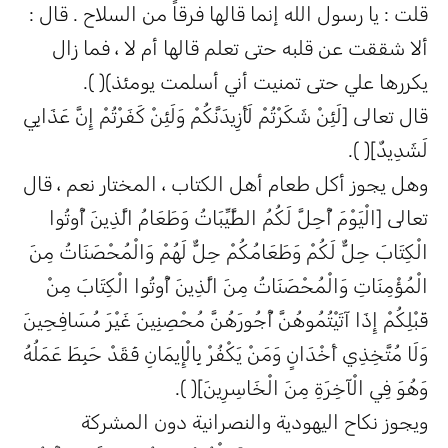
قلت : يا رسول الله إنما قالها فرقاً من السلاح . قال :
ألا شققت عن قلبه حتى تعلم قالها أم لا ، فما زال
يكررها علي حتى تمنيت أني أسلمت يومئذ)( ).
قال تعالى [لَئِنْ شَكَرْتُمْ لَأَزِيدَنَّكُمْ وَلَئِنْ كَفَرْتُمْ إِنَّ عَذَابِي
لَشَدِيدٌ]( ).
وهل يجوز أكل طعام أهل الكتاب ، المختار نعم ، قال
تعالى [الْيَوْمَ أُحِلَّ لَكُمُ الطَّيِّبَاتُ وَطَعَامُ الَّذِينَ أُوتُوا
الْكِتَابَ حِلٌّ لَكُمْ وَطَعَامُكُمْ حِلٌّ لَهُمْ وَالْمُحْصَنَاتُ مِنَ
الْمُؤْمِنَاتِ وَالْمُحْصَنَاتُ مِنَ الَّذِينَ أُوتُوا الْكِتَابَ مِنْ
قَبْلِكُمْ إِذَا آتَيْتُمُوهُنَّ أُجُورَهُنَّ مُحْصِنِينَ غَيْرَ مُسَافِحِينَ
وَلَا مُتَّخِذِي أَخْدَانٍ وَمَنْ يَكْفُرْ بِالْإِيمَانِ فَقَدْ حَبِطَ عَمَلُهُ
وَهُوَ فِي الْآخِرَةِ مِنَ الْخَاسِرِينَ]( ).
ويجوز نكاح اليهودية والنصرانية دون المشركة