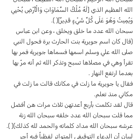
الله العظيم الذي [لَهُ مُلْكُ السَّمَاوَاتِ وَالْأَرْضِ يُحْيِي
وَيُمِيتُ وَهُوَ عَلَى كُلِّ شَيْءٍ قَدِيرٌ]( ).
سبحان الله عدد ما خلق ويخلق ، وعن ابن عباس
(قال كان اسم جويرية بنت الحارث برة فحول النبي
صلى الله علي وسلم اسمها فسماها جويرية فمر بها
تقرأ وهي في مصلاها تسبح وتذكر الله ثم أنه مرّ بها
بعدما ارتفع النهار .
فقال يا جويرية ما زلت في مكانك قالت ما زلت في
مكاني منذ تعلم.
قال لقد تكلمت بأربع أعدتهن ثلاث مرات هن أفضل
مما قلت سبحان الله عدد خلقه سبحان الله زنة
عرشه سبحان الله مداد كلماته والحمد لله كذلك)( ).
لبيان أن الدعاء التوقيفي المتواتر لفظياً فيه أجر