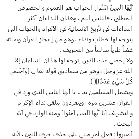
أَيُّهَا الَّذِينَ آمَنُوا] الجواب هو العموم والخصوص
المطلق ، فالناس أعم ، وهذان النداءان أكثر
النداءات في تأريخ الإنسانية في الأفراد والجهات التي
يتوجه لها خطاب ونداء ، وهو من إعجاز القرآن وبقائه
غضاً طرياً سالماً من التحريف .
ولا يحصي عدد الذين يتوجه لها هذان النداءان إلا
الله عز وجل ، وهو من مصاديق قوله تعالى [وَأَحْصَى
كُلَّ شَيْءٍ عَدَدًا]( ).
ويشمل المسلمين نداء يا أيها الناس الذي ورد في
القرآن عشرين مرة ، وينفردون بتلقي نداء الإكرام
والتشريف [يَا أَيُّهَا الَّذِينَ آمَنُوا] ومنه الوارد في آية
البحث .
أصبروا : فعل أمر مبني على حذف حرف النون ، لأنه