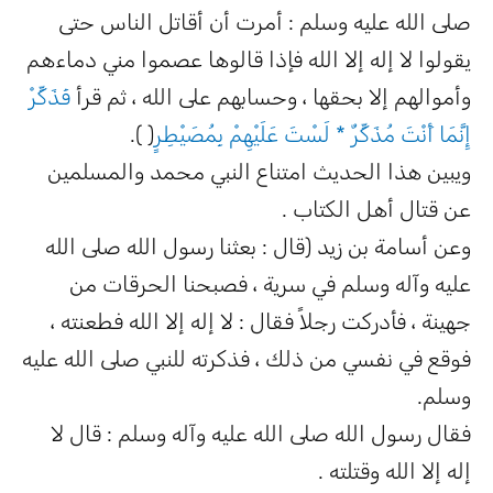
صلى الله عليه وسلم : أمرت أن أقاتل الناس حتى
يقولوا لا إله إلا الله فإذا قالوها عصموا مني دماءهم
وأموالهم إلا بحقها ، وحسابهم على الله ، ثم قرأ
فَذَكِّرْ
إِنَّمَا أَنْتَ مُذَكِّرٌ * لَسْتَ عَلَيْهِمْ بِمُصَيْطِرٍ
( ).
ويبين هذا الحديث امتناع النبي محمد والمسلمين
عن قتال أهل الكتاب .
وعن أسامة بن زيد (قال : بعثنا رسول الله صلى الله
عليه وآله وسلم في سرية ، فصبحنا الحرقات من
جهينة ، فأدركت رجلاً فقال : لا إله إلا الله فطعنته ،
فوقع في نفسي من ذلك ، فذكرته للنبي صلى الله عليه
وسلم.
فقال رسول الله صلى الله عليه وآله وسلم : قال لا
إله إلا الله وقتلته .