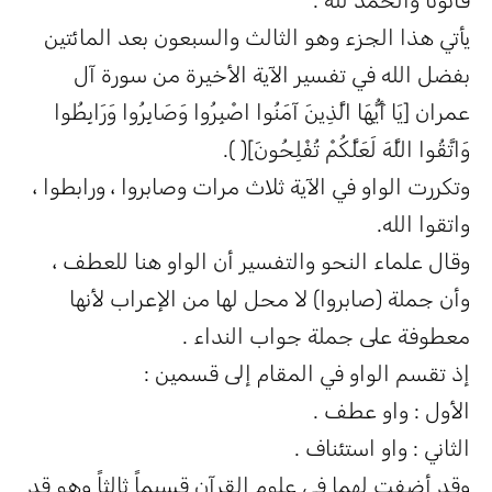
قانوناً والحمد لله .
يأتي هذا الجزء وهو الثالث والسبعون بعد المائتين
بفضل الله في تفسير الآية الأخيرة من سورة آل
عمران [يَا أَيُّهَا الَّذِينَ آمَنُوا اصْبِرُوا وَصَابِرُوا وَرَابِطُوا
وَاتَّقُوا اللَّهَ لَعَلَّكُمْ تُفْلِحُونَ]( ).
وتكررت الواو في الآية ثلاث مرات وصابروا ، ورابطوا ،
واتقوا الله.
وقال علماء النحو والتفسير أن الواو هنا للعطف ،
وأن جملة (صابروا) لا محل لها من الإعراب لأنها
معطوفة على جملة جواب النداء .
إذ تقسم الواو في المقام إلى قسمين :
الأول : واو عطف .
الثاني : واو استئناف .
وقد أضفت لهما في علوم القرآن قسيماً ثالثاً وهو قد