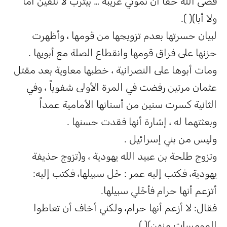
قضى اللّه حقاً أن تموتي غريبة … بيثرب لا تلقين أماً
ولا أبا)( ).
لبيان حسرتها بعدم تزويجها من قومها ، وأظهرت
حزنها على فراق قومها وانقطاع الصلة مع أبويها .
ومات أبوها على النصرانية ، خطبها معاوية بعد مقتل
عثمان مرتين رفضت في المرة الأولى شفوياً ، وفي
الثانية كسرت سنين من أسنانها الأمامية عمداً
وبعثتهما له ، إشارة أنها فقدت حسنها .
وليس من بني إسرائيل .
وتزوج طلحة بن عبيد الله يهودية ، و(تزوج حذيفة
يهودية، فكتب إليه عمر : خَل سبيلها، فكتب إليه:
أتزعم أنها حرام فأخَلي سبيلها.
فقال: لا أزعم أنها حرام، ولكني أخاف أن تعاطوا
المومسات منهن)( ).