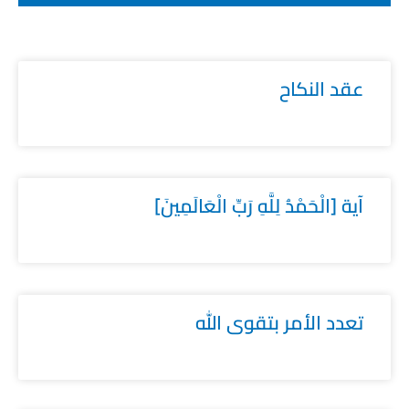
عقد النكاح
آية [الْحَمْدُ لِلَّهِ رَبِّ الْعَالَمِينَ]
تعدد الأمر بتقوى الله