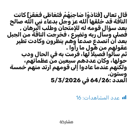
قال تعالى [فَنَادَوْا صَاحِبَهُمْ فَتَعَاطَى فَعَقَرَ] كانت
الناقة قد خلقها الله عز وجل بدعاء نبي الله صالح
بعد سؤال قومه له للإمتحان وطلب البرهان ,
فصلى وسأل ربه وتضرع ، فخرجت الناقة من الجبل
بعد أن انصدع صدعاً وهم ينظرون وكادت تطير
عقولهم من هول ما رأوا .
ثم سألوا فصيلاً لها، فرمت به في الحال ودب
حولها، وكان عددهم سبعين من عظمائهم،
ولكنهم عندما عادوا إلى قومهم ارتد منهم خمسة
وستون.
العدد :64/26 في 5/3/2026
عدد المشاهدات:
16
مشاركة