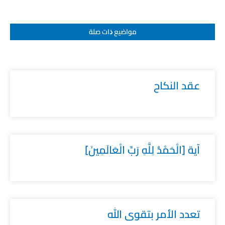
مواضيع ﺫات صلة
عقد النكاح
آية [الْحَمْدُ لِلَّهِ رَبِّ الْعَالَمِينَ]
تعدد الأمر بتقوى الله