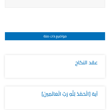
مواضيع ﺫات صلة
عقد النكاح
آية [الْحَمْدُ لِلَّهِ رَبِّ الْعَالَمِينَ]