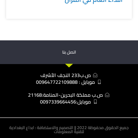
اتصل بنا
ص.ب233 النجف الأشرف
موبايل : 009647722109888
ص.ب مملكة البحرين-المنامة:21168
موبايل:0097339664456
جميع الحقوق محفوظة 2022 || التصميم والاستضافة : ابداع البغدادية
لتقنية المعلومات