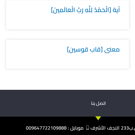
آية [الْحَمْدُ لِلَّهِ رَبِّ الْعَالَمِينَ]
معنى [قاب قوسين]
اتصل بنا
نجف الأشرف
موبايل : 009647722109888