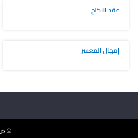
عقد النكاح
إمهال المعسر
ص.ب233 ال