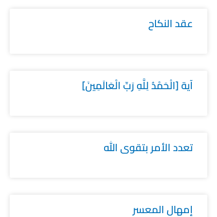
عقد النكاح
آية [الْحَمْدُ لِلَّهِ رَبِّ الْعَالَمِينَ]
تعدد الأمر بتقوى الله
إمهال المعسر