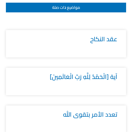
مواضيع ﺫات صلة
عقد النكاح
آية [الْحَمْدُ لِلَّهِ رَبِّ الْعَالَمِينَ]
تعدد الأمر بتقوى الله