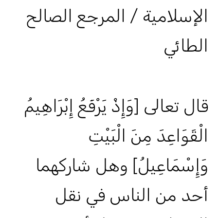
الإسلامية / المرجع الصالح
الطائي
قال تعالى [وَإِذْ يَرْفَعُ إِبْرَاهِيمُ
الْقَوَاعِدَ مِنَ الْبَيْتِ
وَإِسْمَاعِيلُ] وهل شاركهما
أحد من الناس في نقل