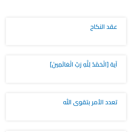
عقد النكاح
آية [الْحَمْدُ لِلَّهِ رَبِّ الْعَالَمِينَ]
تعدد الأمر بتقوى الله