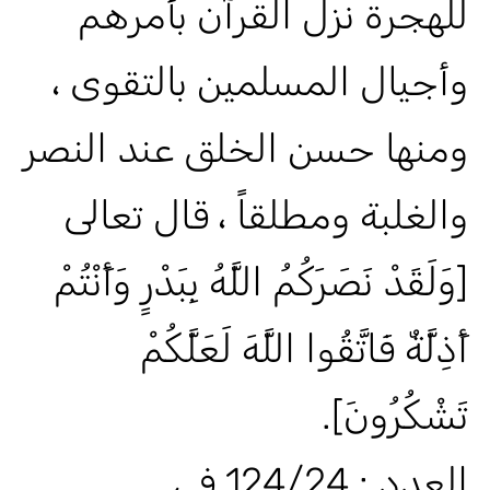
للهجرة نزل القرآن بأمرهم
وأجيال المسلمين بالتقوى ،
ومنها حسن الخلق عند النصر
والغلبة ومطلقاً ، قال تعالى
[وَلَقَدْ نَصَرَكُمُ اللَّهُ بِبَدْرٍ وَأَنْتُمْ
أَذِلَّةٌ فَاتَّقُوا اللَّهَ لَعَلَّكُمْ
تَشْكُرُونَ].
العدد : 124/24 في