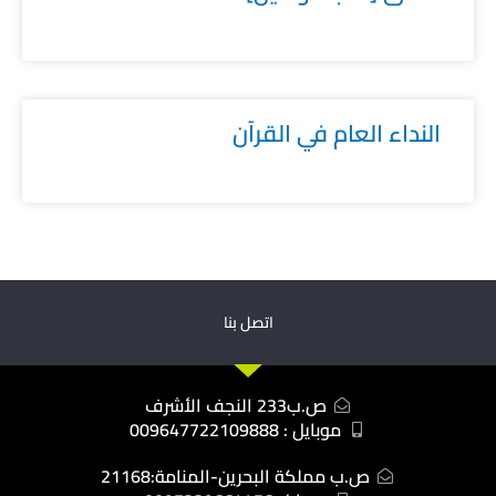
النداء العام في القرآن
اتصل بنا
ص.ب233 النجف الأشرف
موبايل : 009647722109888
ص.ب مملكة البحرين-المنامة:21168