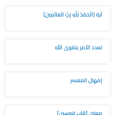
آية [الْحَمْدُ لِلَّهِ رَبِّ الْعَالَمِينَ]
تعدد الأمر بتقوى الله
إمهال المعسر
معنى [قاب قوسين]