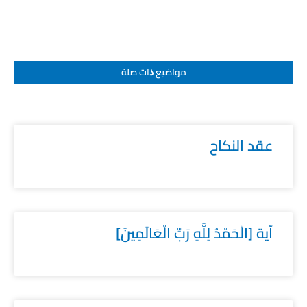
مواضيع ﺫات صلة
عقد النكاح
آية [الْحَمْدُ لِلَّهِ رَبِّ الْعَالَمِينَ]