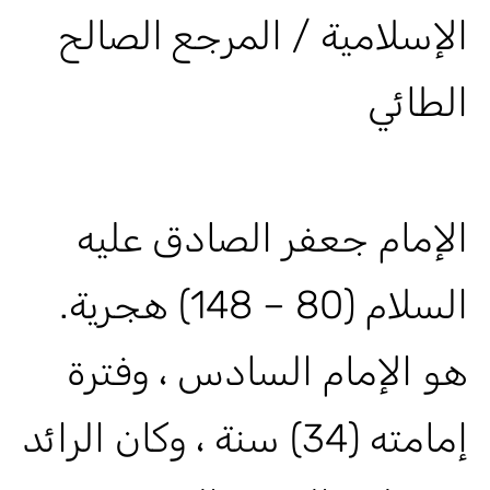
الإسلامية / المرجع الصالح
الطائي
الإمام جعفر الصادق عليه
السلام (80 – 148) هجرية.
هو الإمام السادس ، وفترة
إمامته (34) سنة ، وكان الرائد