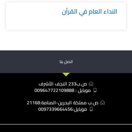
النداء العام في القرآن
اتصل بنا
ص.ب233 النجف الأشرف
موبايل : 009647722109888
ص.ب مملكة البحرين-المنامة:21168
موبايل:0097339664456