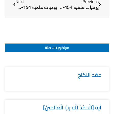
Next
Previous
يوميات علمية 154-24
يوميات علمية 164-24
مواضيع ﺫات صلة
عقد النكاح
آية [الْحَمْدُ لِلَّهِ رَبِّ الْعَالَمِينَ]