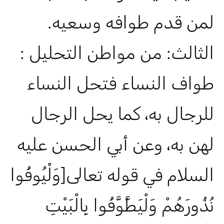
لمن قدم طوافه وسعيه.
الثالث: من مواطن التحليل :
طواف النساء فتحل النساء
للرجال به، كما يحل الرجال
لهن به، وعن أبي الحسن عليه
السلام في قوله تعالى[وَلْيُوفُوا
نُذُورَهُمْ وَلْيَطَّوَّفُوا بِالْبَيْتِ