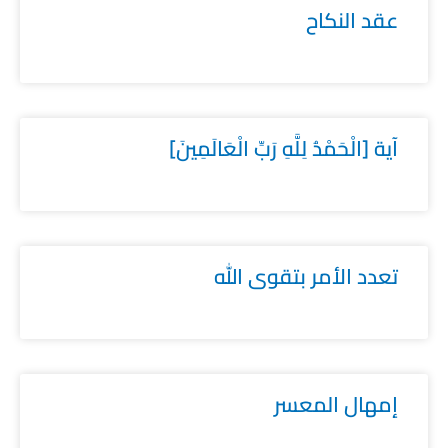
عقد النكاح
آية [الْحَمْدُ لِلَّهِ رَبِّ الْعَالَمِينَ]
تعدد الأمر بتقوى الله
إمهال المعسر