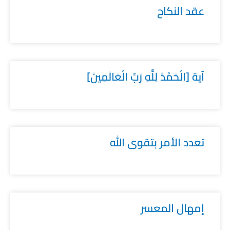
عقد النكاح
آية [الْحَمْدُ لِلَّهِ رَبِّ الْعَالَمِينَ]
تعدد الأمر بتقوى الله
إمهال المعسر