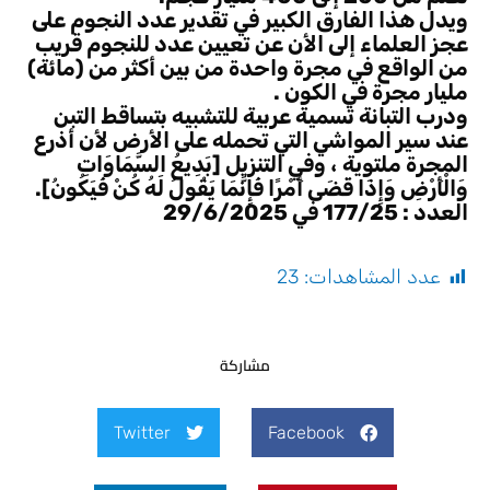
ويدل هذا الفارق الكبير في تقدير عدد النجوم على
عجز العلماء إلى الأن عن تعيين عدد للنجوم قريب
من الواقع في مجرة واحدة من بين أكثر من (مائة)
مليار مجرة في الكون .
ودرب التبانة تسمية عربية للتشبيه بتساقط التبن
عند سير المواشي التي تحمله على الأرض لأن أذرع
المجرة ملتوية ، وفي التنزيل [بَدِيعُ السَّمَاوَاتِ
وَالْأَرْضِ وَإِذَا قَضَى أَمْرًا فَإِنَّمَا يَقُولُ لَهُ كُنْ فَيَكُونُ].
العدد : 177/25 في 29/6/2025
عدد المشاهدات:
23
مشاركة
Twitter
Facebook