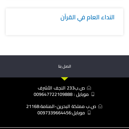
النداء العام في القرآن
اتصل بنا
ص.ب233 النجف الأشرف
موبايل : 009647722109888
ص.ب مملكة البحرين-المنامة:21168
موبايل:0097339664456