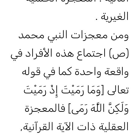
الغيرية .
ومن معجزات النبي محمد
(ص) اجتماع هذه الأفراد في
واقعة واحدة كما في قوله
تعالى [وَمَا رَمَيْتَ إِذْ رَمَيْتَ
وَلَكِنَّ اللَّهَ رَمَى] فالمعجزة
العقلية ذات الآية القرآنية,