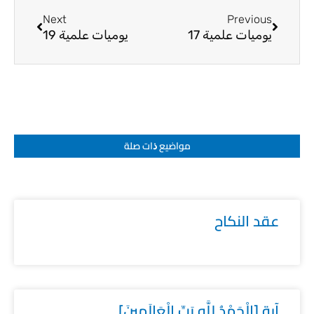
Next
Previous
يوميات علمية 17
يوميات علمية 19
مواضيع ﺫات صلة
عقد النكاح
آية [الْحَمْدُ لِلَّهِ رَبِّ الْعَالَمِينَ]