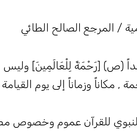
ية / المرجع الصالح الطائي
ص) [رَحْمَةً لِلْعَالَمِينَ] وليس
مكاناً وزماناً إلى يوم القيامة ,
النبوي للقرآن عموم وخصوص مط