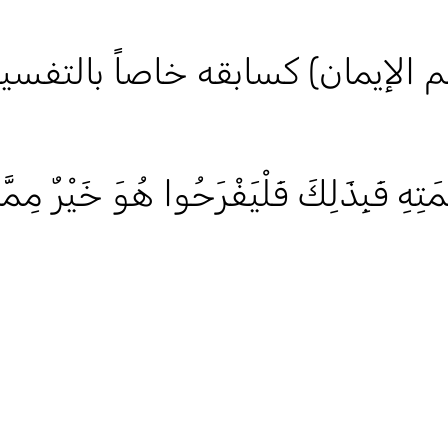
255) من (معالم الإيمان) كسابقه خاصاً بالتفسي
هِ فَبِذَلِكَ فَلْيَفْرَحُوا هُوَ خَيْرٌ مِمَّا