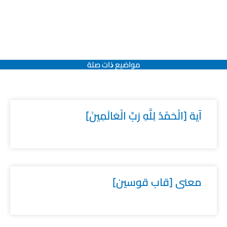
مواضيع ﺫات صلة
آية [الْحَمْدُ لِلَّهِ رَبِّ الْعَالَمِينَ]
معنى [قاب قوسين]