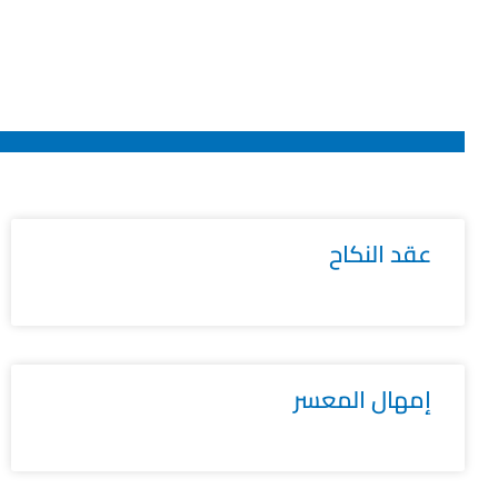
عقد النكاح
إمهال المعسر