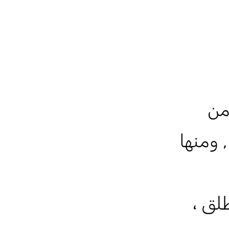
 من
 ومنها
لق ،