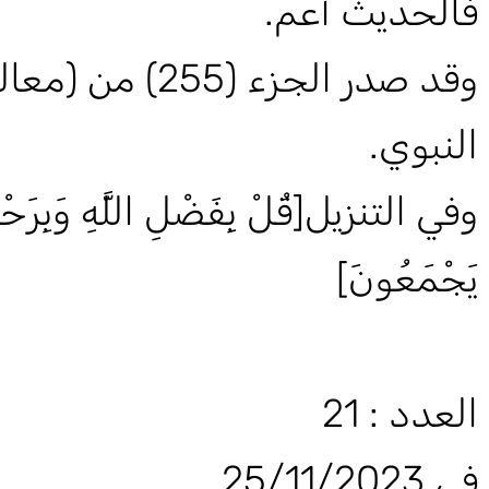
فالحديث أعم.
وقد صدر الجزء (
النبوي.
وفي التنزيل[قُلْ بِفَضْلِ اللَّهِ وَبِرَحْمَتِ
يَجْمَعُونَ]
العدد : 21
في 25/11/2023