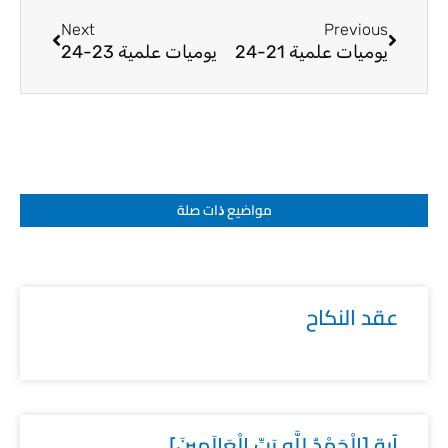
Next
Previous
يوميات علمية 21-24
يوميات علمية 23-24
مواضيع ﺫات صلة
عقد النكاح
آية [الْحَمْدُ لِلَّهِ رَبِّ الْعَالَمِينَ]