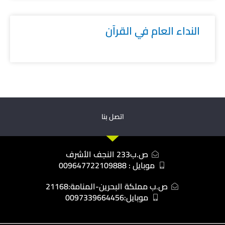
النداء العام في القرآن
اتصل بنا
ص.ب233 النجف الأشرف
موبايل : 009647722109888
ص.ب مملكة البحرين-المنامة:21168
موبايل:0097339664456