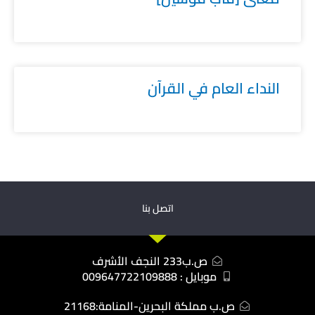
النداء العام في القرآن
اتصل بنا
ص.ب233 النجف الأشرف
موبايل : 009647722109888
ص.ب مملكة البحرين-المنامة:21168