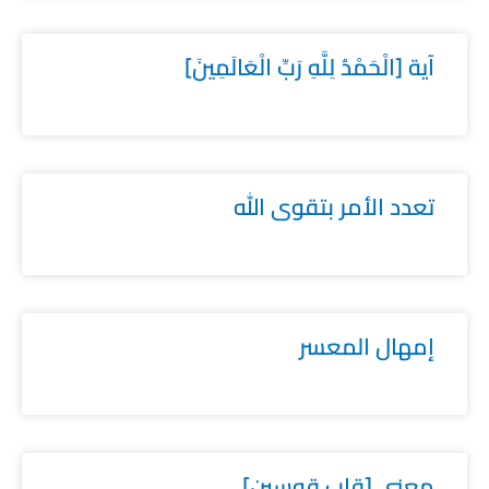
آية [الْحَمْدُ لِلَّهِ رَبِّ الْعَالَمِينَ]
تعدد الأمر بتقوى الله
إمهال المعسر
معنى [قاب قوسين]