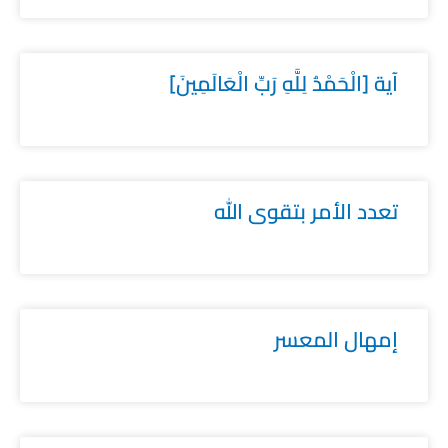
آية [الْحَمْدُ لِلَّهِ رَبِّ الْعَالَمِينَ]
تعدد الأمر بتقوى الله
إمهال المعسر