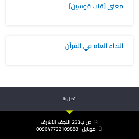
معنى [قاب قوسين]
النداء العام في القرآن
اتصل بنا
ص.ب233 النجف الأشرف
موبايل : 009647722109888