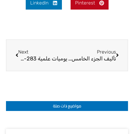
LinkedIn
Pinterest
Next
Prev
Next
Previous
تأليف الجزء الخامس من (خصائص النبي محمد (ص))
يوميات علمية 283-25
مواضيع ﺫات صلة