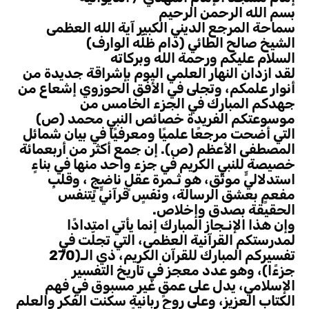
بسم الله الرحمن الرحيم
سماحة المرجع الديني الكبير آية الله العظمى
الشيخ صالح الطائي (دام ظلّه الوارف)
السلام عليكم ورحمة الله وبركاته
لقد ازدان النهار العلمي اليوم بإشراقة جديدة من
أنوار علمكم، وتجلى في الأفق الحوزوي إشعاع من
جهدكم المبارك في الجزء الخامس من
موسوعتكم الفريدة خصائص النبي محمد (ص)
التي أضحت مرجعًا علميًا ومعرفيًا في بيان شمائل
المصطفى الأعظم (ص). إن جمع أكثر من أربعمائة
خصيصة للنبي الكريم في جزء واحد منها في بناءٍ
استدلاليٍّ موثّق، هو ثـمرة عقلٍ ناضجٍ ، وقلبٍ
مفعمٍ بعشق الرسالة، ونَفَسٍ قرآنيٍّ يتنفس
الحقيقة بصدق وإخلاص.
وإن هذا الإنـجاز المبارك إنما يأتي امتدادًا
لمدرستكم القرآنية العظمى، التي تجلّت في
تفسيركم المبارك للقرآن الكريم، ذي الـ(270
جزءًا)، وهو عدد معجز في تاريخ التفسير
الإسلامي، يدل على عمقٍ غير مسبوق في فهم
الكتاب العزيز، وعلى روحٍ ربانيةٍ سكنت الفكر والعلم