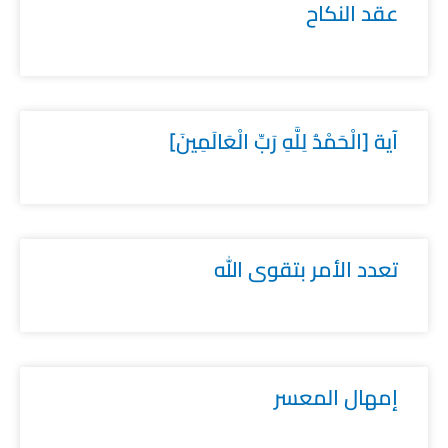
عقد النكاح
آية [الْحَمْدُ لِلَّهِ رَبِّ الْعَالَمِينَ]
تعدد الأمر بتقوى الله
إمهال المعسر