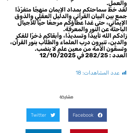
والعمل.
لقد خطّ سماحتكم بمداد الإيمان منهجًا متفرّدًا
جمع بين البيان القرآني والدليل العقلي والذوق
الإيماني، حتى غدا عطاؤكم مرجعًا حيًّا للأجيال
الباحثة عن النور والمعرفة.
زادكم الله تأييدًا وتسديدًا، وأبقاكم ذخرًا للفكر
والدين، تنيرون درب العلماء والطلّاب بنور القرآن،
وتسقون الأمة من معين علمٍ لا ينضب.
العدد : 282/25 في 12/10/2025
عدد المشاهدات:
18
مشاركة
Twitter
Facebook