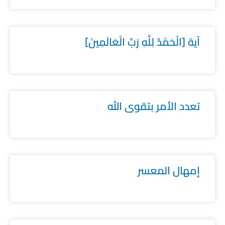
آية [الْحَمْدُ لِلَّهِ رَبِّ الْعَالَمِينَ]
تعدد الأمر بتقوى الله
إمهال المعسر