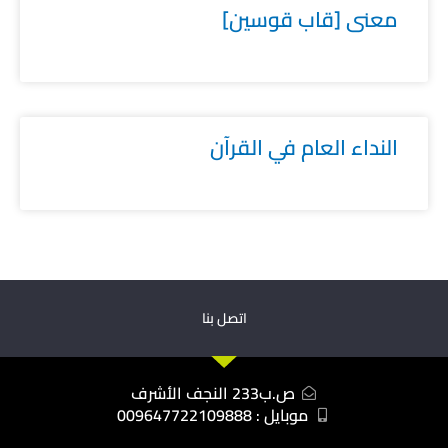
معنى [قاب قوسين]
النداء العام في القرآن
اتصل بنا
ص.ب233 النجف الأشرف
موبايل : 009647722109888