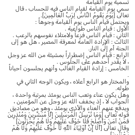
تسمية يوم القيامة
سمي يوم القيامة لقيام الناس فيه للحساب ، قال
تعالى [يَوْمَ يَقُومُ النَّاسُ لِرَبِّ الْعَالَمِينَ].
ويحتمل قيام الناس يوم القيامة وجوهاً :
الأول : قيام الناس طواعية .
الثاني : قيام الناس فزعاً ولامتلاء نفوسهم بالرعب .
الثالث : الإرادة العامة لمعرفة المصير ، هل هو إلى
الجنة أم إلى النار.
الرابع : قيام الناس إضطراراً بمشيئة من الله عز وجل
، لا يقدر أحدهم على الجلوس .
الخامس : إرادة القيام الغالب وأنهم يجلسون أحياناً
.
والمختار هو الرابع أعلاه ، ويكون الوجه الثاني في
طوله.
وهل يكون عناء وتعب الناس يومئذ بمرتبة واحدة ،
الجواب لا ، إذ يخفف الله عز وجل عن المؤمنين ،
ويدفع عنهم العناء والأذى يومئذ ، وهو من مصاديق
قوله تعالى [وَمَا نُرْسِلُ الْمُرْسَلِينَ إِلَّا مُبَشِّرِينَ وَمُنْذِرِينَ
فَمَنْ آمَنَ وَأَصْلَحَ فَلَا خَوْفٌ عَلَيْهِمْ وَلَا هُمْ يَحْزَنُونَ]
وقال تعالى [أَلَا إِنَّ أَوْلِيَاءَ اللَّهِ لَا خَوْفٌ عَلَيْهِمْ وَلَا هُمْ
يَحْزَنُونَ]