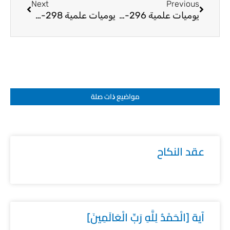
Next
Previous
يوميات علمية 296-24
يوميات علمية 298-24
مواضيع ﺫات صلة
عقد النكاح
آية [الْحَمْدُ لِلَّهِ رَبِّ الْعَالَمِينَ]