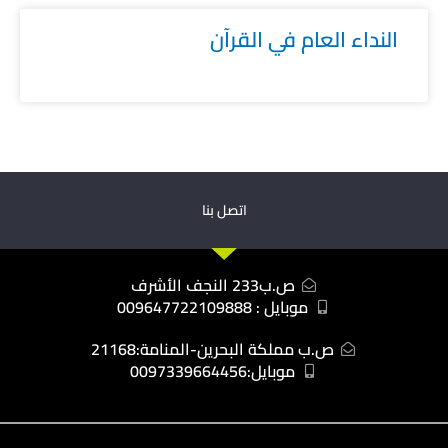
النداء العام في القرآن
اتصل بنا
ص.ب233 النجف الأشرف
موبايل : 009647722109888
ص.ب مملكة البحرين-المنامة:21168
موبايل:0097339664456