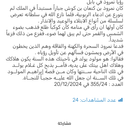
رؤيا نمروذ في بابل
كان نمروذ بن كنعان بن كوش جباراً مستبداً في الملك لم
يتورع عن ادعاء الربوبية، فلما نازع الله في سلطانه تعرض
لسلسلة من أنواع الابتلاء والوعيد والانذار .
كان أولها ان رأى في منامه كأن كوكباً طلع فذهب بضوء
الشمس والقمر حتى لم يبق لهما ضوء، ففزع من ذلك فزعاً
شديداً.
فدعا نمروذ السحرة والكهنة والقافّة وهم الذين يخطون
في الأرض ويمشون فسألهم عن تأويل رؤياه .
فقالوا: هو مولود يولد في ناحيتك هذه السنة يكون هلاكك
وهلاك اهل بيتك على يديه، فأمــر بذبح كل غـلام يولــد
في تلك الناحية ســنتها وكان مــن قصة إبراهيـم المولــود
في تلك الســنة ان جعل الله عليــه حجبـاً للنجــاة.
العدد : 355/24 في 20/12/2024
عدد المشاهدات:
24
مشاركة