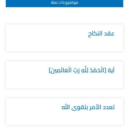
مواضيع ﺫات صلة
عقد النكاح
آية [الْحَمْدُ لِلَّهِ رَبِّ الْعَالَمِينَ]
تعدد الأمر بتقوى الله