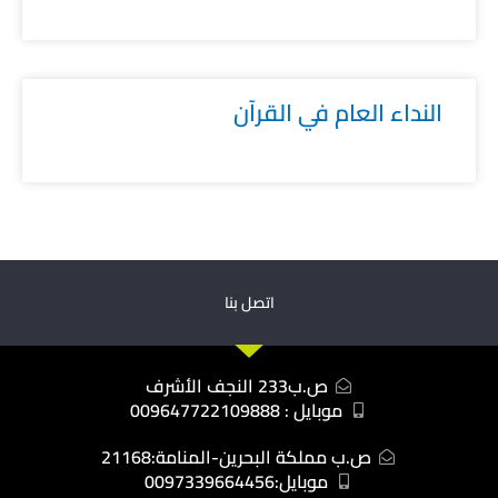
النداء العام في القرآن
اتصل بنا
ص.ب233 النجف الأشرف
موبايل : 009647722109888
ص.ب مملكة البحرين-المنامة:21168
موبايل:0097339664456