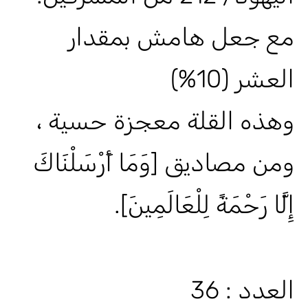
مع جعل هامش بمقدار
العشر (10%)
وهذه القلة معجزة حسية ،
ومن مصاديق [وَمَا أَرْسَلْنَاكَ
إِلَّا رَحْمَةً لِلْعَالَمِينَ].
العدد : 36