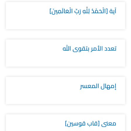
آية [الْحَمْدُ لِلَّهِ رَبِّ الْعَالَمِينَ]
تعدد الأمر بتقوى الله
إمهال المعسر
معنى [قاب قوسين]