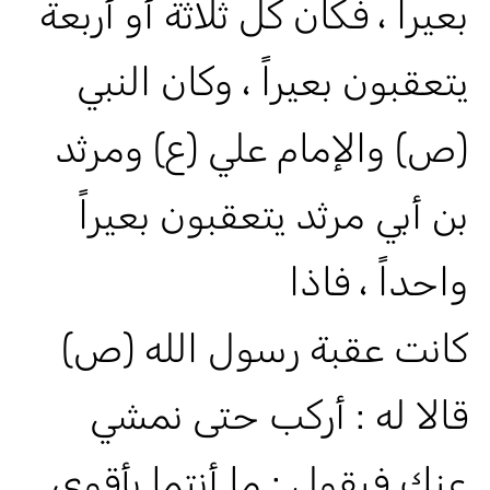
بعيراً ، فكان كل ثلاثة أو أربعة
يتعقبون بعيراً ، وكان النبي
(ص) والإمام علي (ع) ومرثد
بن أبي مرثد يتعقبون بعيراً
واحداً ، فاذا
كانت عقبة رسول الله (ص)
قالا له : أركب حتى نمشي
عنك فيقول : ما أنتما بأقوى