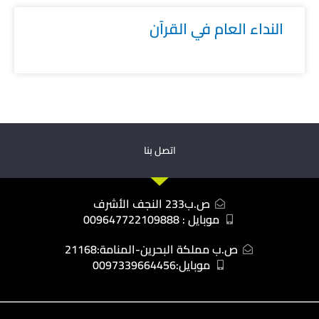
النداء العام في القرآن
اتصل بنا
ص.ب233 النجف الأشرف
موبايل : 009647722109888
ص.ب مملكة البحرين-المنامة:21168
موبايل:0097339664456