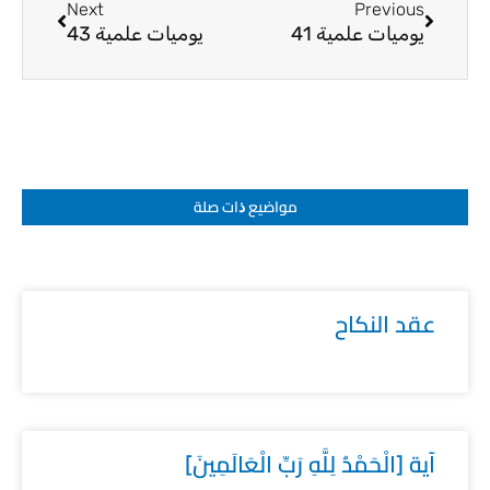
Next
Previous
يوميات علمية 41
يوميات علمية 43
مواضيع ﺫات صلة
عقد النكاح
آية [الْحَمْدُ لِلَّهِ رَبِّ الْعَالَمِينَ]