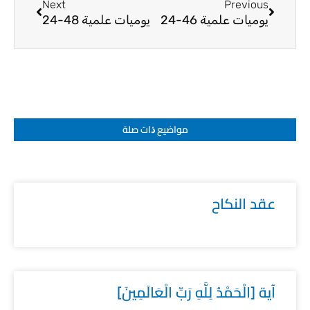
Next
Previous
يوميات علمية 46-24
يوميات علمية 48-24
مواضيع ﺫات صلة
عقد النكاح
آية [الْحَمْدُ لِلَّهِ رَبِّ الْعَالَمِينَ]