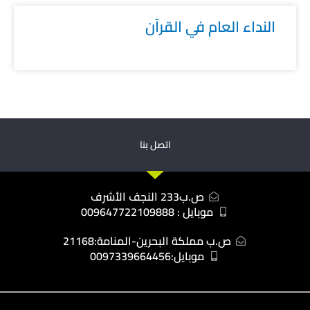
النداء العام في القرآن
اتصل بنا
ص.ب233 النجف الأشرف
موبايل : 009647722109888
ص.ب مملكة البحرين-المنامة:21168
موبايل:0097339664456