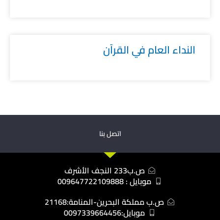
النداء العام في القرآن
اتصل بنا
ص.ب233 النجف الأشرف
موبايل : 009647722109888
ص.ب مملكة البحرين-المنامة:21168
موبايل:0097339664456