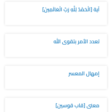
آية [الْحَمْدُ لِلَّهِ رَبِّ الْعَالَمِينَ]
تعدد الأمر بتقوى الله
إمهال المعسر
معنى [قاب قوسين]