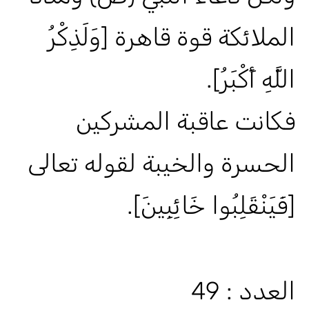
الملائكة قوة قاهرة [وَلَذِكْرُ
اللَّهِ أَكْبَرُ].
فكانت عاقبة المشركين
الحسرة والخيبة لقوله تعالى
[فَيَنْقَلِبُوا خَائِبِينَ].
العدد : 49