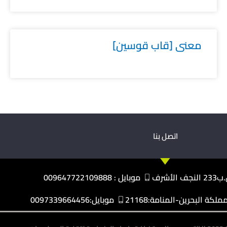
معنى [قاب قوسين]
اتصل بنا
نجف الأشرف
موبايل : 009647722109888
كة البحرين-المنامة:21168
موبايل:0097339664456