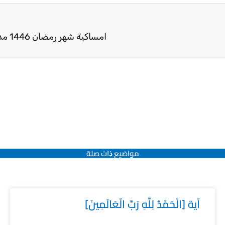
امساكية شهر رمضان 1446 مدينة بغداد
مواضيع ﺫات صلة
آية [الْحَمْدُ لِلَّهِ رَبِّ الْعَالَمِينَ]