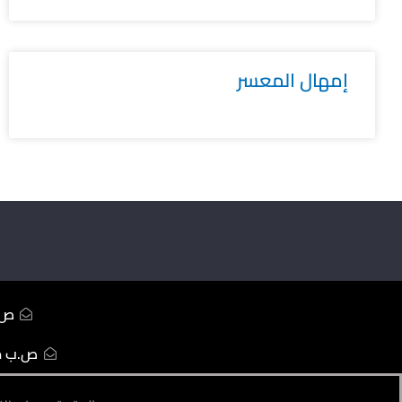
إمهال المعسر
ص.ب233 ال
ص.ب ممل