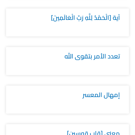
آية [الْحَمْدُ لِلَّهِ رَبِّ الْعَالَمِينَ]
تعدد الأمر بتقوى الله
إمهال المعسر
معنى [قاب قوسين]