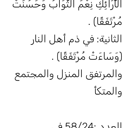
الْأَرَائِكِ نِعْمَ الثَّوَابُ وَحَسُنَتْ
مُرْتَفَقًا) .
الثانية: في ذم أهل النار
(وَسَاءَتْ مُرْتَفَقًا) .
والمرتفق المنزل والمجتمع
والمتكأ
العدد :58/24 في