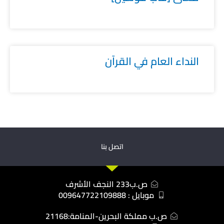
النداء العام في القرآن
اتصل بنا
ص.ب233 النجف الأشرف
موبايل : 009647722109888
ص.ب مملكة البحرين-المنامة:21168