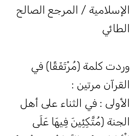
الإسلامية / المرجع الصالح
الطائي
وردت كلمة (مُرْتَفَقًا) في
القرآن مرتين :
الأولى : في الثناء على أهل
الجنة (مُتَّكِئِينَ فِيهَا عَلَى