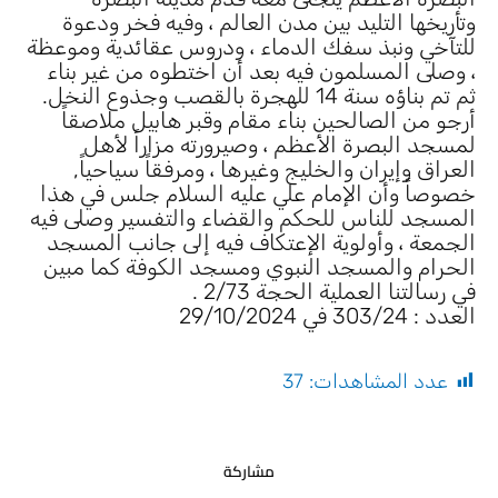
وتأريخها التليد بين مدن العالم ، وفيه فخر ودعوة
للتآخي ونبذ سفك الدماء ، ودروس عقائدية وموعظة
، وصلى المسلمون فيه بعد أن اختطوه من غير بناء
ثم تم بناؤه سنة 14 للهجرة بالقصب وجذوع النخل.
أرجو من الصالحين بناء مقام وقبر هابيل ملاصقاً
لمسجد البصرة الأعظم ، وصيرورته مزاراً لأهل
العراق وإيران والخليج وغيرها ، ومرفقاً سياحياً,
خصوصاً وأن الإمام علي عليه السلام جلس في هذا
المسجد للناس للحكم والقضاء والتفسير وصلى فيه
الجمعة ، وأولوية الإعتكاف فيه إلى جانب المسجد
الحرام والمسجد النبوي ومسجد الكوفة كما مبين
في رسالتنا العملية الحجة 2/73 .
العدد : 303/24 في 29/10/2024
عدد المشاهدات:
37
مشاركة