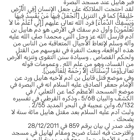
قبر هابيل عند مسجد البصرة
لقد احتجت الملائكة على جعل الإنسان [فِي الْأَرْضِ
خَلِيفَةً] كما في التنزيل [أَتَجْعَلُ فِيهَا مَنْ يُفْسِدُ فِيهَا
وَيَسْفِكُ الدِّمَاءَ] فرد الله تعالى عليهم [إِنِّي أَعْلَمُ مَا لاَ
تَعْلَمُونَ] وأول دم سفك في الأرض هو دم هابيل بن
آدم فأرسل الله عز وجل النبي محمداً صلى الله عليه
وآله وسلم لإتعاظ الأجيال المتعاقبة من الناس من
هذه الواقعة، وبعث النفرة في نفوسهم من القتل
ولحكم القصاص , وسيادة سنن التقوى وتنزيه الأرض
من الفساد، وهو من علم الله , وعمومات قوله
تعالى[وَمَا أَرْسَلْنَاكَ إِلاَّ رَحْمَةً لِلْعَالَمِينَ].
وفي موضع قتل قابيل بن آدم لأخيه هابيل ورد عن
الإمام جعفر الصادق عليه السلام انه في البصرة في
موضع المسجد الأعظم كما عن الثعلبي / في
الكشف والبيان 5/68 ، وذكره القرطبي في تفسيره
6/132، وابن عجيبة في البحر المديد 2/55 .
ولبث آدم عليه السلام بعد مقتل هابيل مائة سنة لا
يضحك .
وقد صدر لي بيان برقم 859 في 28/12/2011
واقترحت فيه انشاء ضريح ومقام لهابيل في مسجد
البصرة الأعظم يتجلى معه قدم مدينة البصرة