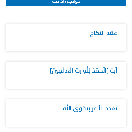
مواضيع ﺫات صلة
عقد النكاح
آية [الْحَمْدُ لِلَّهِ رَبِّ الْعَالَمِينَ]
تعدد الأمر بتقوى الله