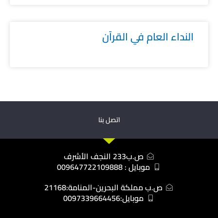
النداء العام في القرآن
اتصل بنا
ص.ب233 النجف الأشرف
موبايل : 009647722109888
ص.ب مملكة البحرين-المنامة:21168
موبايل:0097339664456