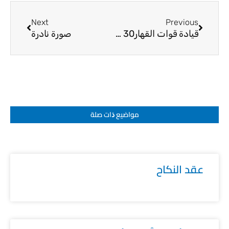
Next
Prev
Next
Previous
قيادة قوات القهار30 رمضان
صورة نادرة
مواضيع ﺫات صلة
عقد النكاح