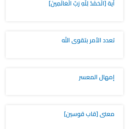
آية [الْحَمْدُ لِلَّهِ رَبِّ الْعَالَمِينَ]
تعدد الأمر بتقوى الله
إمهال المعسر
معنى [قاب قوسين]