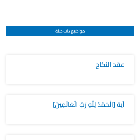
مواضيع ﺫات صلة
عقد النكاح
آية [الْحَمْدُ لِلَّهِ رَبِّ الْعَالَمِينَ]