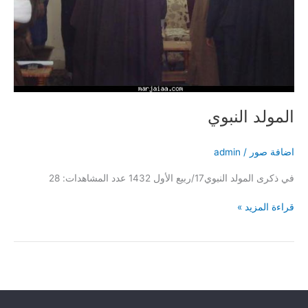
المولد النبوي
اضافة صور
/
admin
في ذكرى المولد النبوي17/ربيع الأول 1432 عدد المشاهدات: 28
قراءة المزيد »