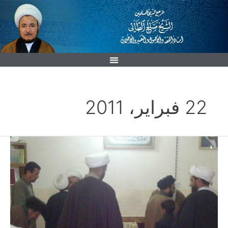
خطي
لى
لمحتوى
22 فبراير، 2011
المولد
النبوي