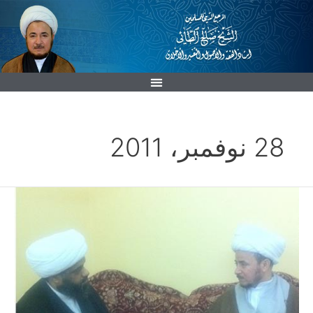
خطي
لى
لمحتوى
28 نوفمبر، 2011
الشيخ
معين
عبد
الحسين