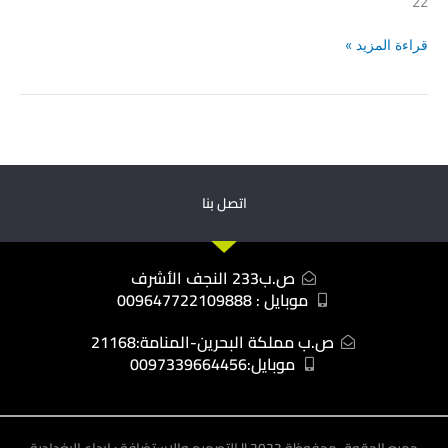
22
قراءة المزيد »
اتصل بنا
ص.ب233 النجف الأشرف
موبايل : 009647722109888
ص.ب مملكة البحرين-المنامة:21168
موبايل:0097339664456