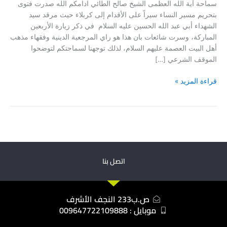
سماحة آية الله العظمى الشيخ صالح الطائي ادامكم الله صدرت فتوى
بتحريم مسير النساء سيراً على الأقدام إلى كربلاء حيث مرقد سيد
الشهداء أبي عبد الله الحسين عليه السلام في ذكر زيارة الأربعين
المباركة، وسرت شائعات بان هذا هو راي المرجعية الدينية وفقهاء مذهب
أهل البيت العصمة عليهم السلام، لذلك توجهنا لسماحتكم لتوضحوا
الموقف الشرعي […]
قراءة المزيد »
اتصل بنا
ص.ب233 النجف الأشرف
موبايل : 009647722109888