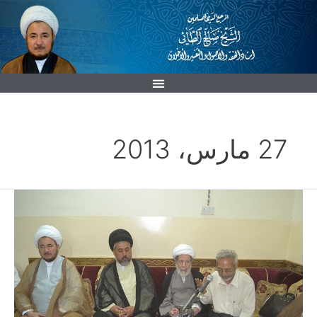
خطي
لى
لمحتوى
27 مارس، 2013
من
الأرشيف