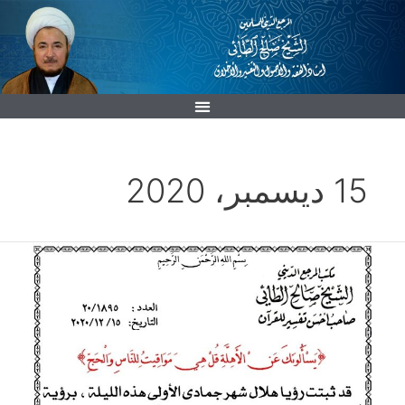
خطي
لى
لمحتوى
15 ديسمبر، 2020
هلال
جمادى
الاولى
1442