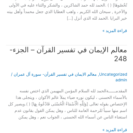
تُحْصُوهَا] ( ) .الحمد لله حمد الشاكرين ، والشكر والثناء عليه في الأولى
والآخرة , سبحان الله الكريم ، واهب العطايا الذي جعل محمداً وأهل بيته
خير البرايا .الحمد لله الذي أنزل […]
قراءة المزيد »
معالم الإيمان في تفسير القرآن – الجزء-
معالم
الإيمان
248
في
تفسير
Uncategorized
,
معالم الايمان في تفسير القرآن- سورة آل عمران
/
القرآن
admin
–
الجزء-
المقدمــــــةالحمد لله السلام المؤمن المهيمن الذي اختص نفسه
248
بالأسماء الحسنى ، ليكون نوره ضياء يملأ عالم الأكوان ، ويتجلى هذا
الإختصاص بقوله تعالى [وَلِلَّهِ الْأَسْمَاءُ الْحُسْنَى فَادْعُوهُ بِهَا] ( ).ويصير كل
اسم منها سبباً للرحمة العامة للناس ، وهل يمكن القول بقانون عدم
استغناء الناس عن أسماء الله الحسنى ، الجواب نعم ، وهل يمكن
قراءة المزيد »