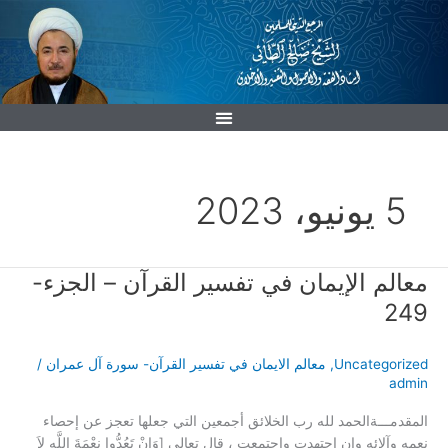
خطي
لى
لمحتوى
5 يونيو، 2023
معالم الإيمان في تفسير القرآن – الجزء-
معالم
الإيمان
249
في
تفسير
Uncategorized
,
معالم الايمان في تفسير القرآن- سورة آل عمران
/
القرآن
admin
–
الجزء-
المقدمـــةالحمد لله رب الخلائق أجمعين التي جعلها تعجز عن إحصاء
249
نعمه وآلائه وإن اجتهدت واجتمعت ، قال تعالى [وَإِنْ تَعُدُّوا نِعْمَةَ اللَّهِ لاَ