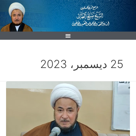
خطي
لى
لمحتوى
25 ديسمبر، 2023
المُعجزةُ
البدَنيةُ
/
إصطلاح
جديد-
المرجع
الشيخ
صالح