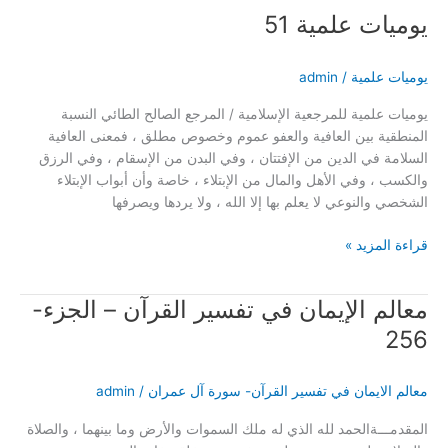
يوميات علمية 51
يوميات علمية
/
admin
يوميات علمية للمرجعية الإسلامية / المرجع الصالح الطائي النسبة
المنطقية بين العافية والعفو عموم وخصوص مطلق ، فمعنى العافية
السلامة في الدين من الإفتتان ، وفي البدن من الإسقام ، وفي الرزق
والكسب ، وفي الأهل والمال من الإبتلاء ، خاصة وأن أبواب الإبتلاء
الشخصي والنوعي لا يعلم بها إلا الله ، ولا يردها ويصرفها
قراءة المزيد »
معالم الإيمان في تفسير القرآن – الجزء-
معالم
الإيمان
256
في
تفسير
معالم الايمان في تفسير القرآن- سورة آل عمران
/
admin
القرآن
–
المقدمـــةالحمد لله الذي له ملك السموات والأرض وما بينهما ، والصلاة
الجزء-