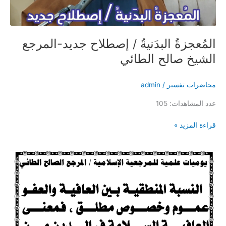
الطائي
المُعجزةُ البدَنيةُ / إصطلاح جديد-المرجع
الشيخ صالح الطائي
محاضرات تفسير
/
admin
عدد المشاهدات: 105
قراءة المزيد »
يوميات
علمية
51