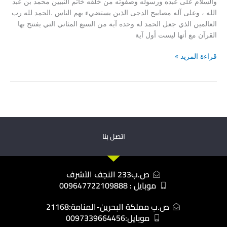
والسلام على عبده ورسوله وصفوته من خلقه خاتم النبيين محمد بن عبد
256
الله ، وعلى آله مصابيح الدجى الذين يستضيء بهم الناس .الحمد لله رب
العالمين الذي جعل الحمد له وحده آية من السبع المثاني التي يفتتح بها
القرآن مع أنها ليست أول آية
قراءة المزيد »
اتصل بنا
ص.ب233 النجف الأشرف
موبايل : 009647722109888
ص.ب مملكة البحرين-المنامة:21168
موبايل:0097339664456