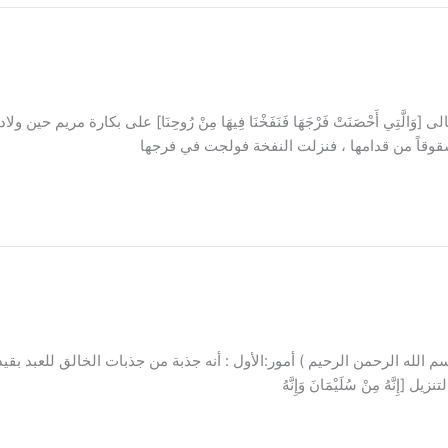
الَّتِي أَحْصَنَتْ فَرْجَهَا فَنَفَخْنَا فِيهَا مِنْ رُوحِنَا] على بكارة مري
وقاً من قدامها ، فنزلت النفخة فولجت في فرجها
 الله الرحمن الرحيم ) أمور:الأول : أنه جذبة من جذبات الخالق للعبد بقيد
هُ مِنْ سُلَيْمَانَ وَإِنَّهُ