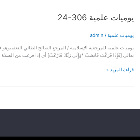
يوميات
يوميات علمية 306-24
علمية
306-
يوميات علمية
/
admin
24
يوميات علمية للمرجعية الإسلامية / المرجع الصالح الطائي التعقيبوه
تعالى [فَإِذَا فَرَغْتَ فَانصَبْ *وَإِلَى رَبِّكَ فَارْغَبْ] أي إذا فرغت 
قراءة المزيد »