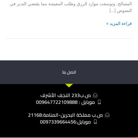
المصالح، وتوسعت موارد الرزق وطلب المعيشة مما يقتضي التدبر في
النصوص […]
قراءة المزيد »
اتصل بنا
ص.ب233 النجف الأشرف
موبايل : 009647722109888
ص.ب مملكة البحرين-المنامة:21168
موبايل:0097339664456