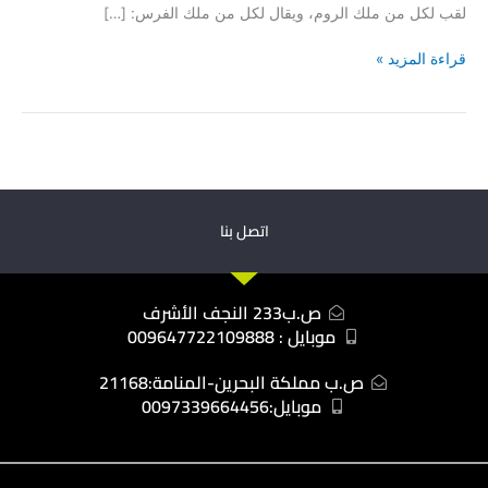
لقب لكل من ملك الروم، ويقال لكل من ملك الفرس: […]
قراءة المزيد »
اتصل بنا
ص.ب233 النجف الأشرف
موبايل : 009647722109888
ص.ب مملكة البحرين-المنامة:21168
موبايل:0097339664456