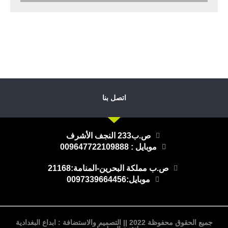
اتصل بنا
ص.ب233 النجف الأشرف
موبايل : 009647722109888
ص.ب مملكة البحرين-المنامة:21168
موبايل:0097339664456
جميع الحقوق محفوظة 2022 || التصميم والاستضافة : ابداع البغدادية