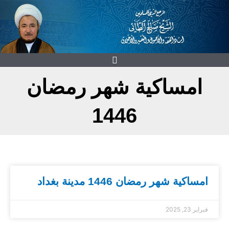
خطي
لى
لمحتوى
امساكية شهر رمضان
1446
امساكية شهر رمضان 1446 مدينة بغداد
فبراير 23, 2025