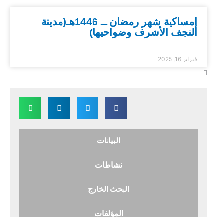
إمساكية شهر رمضان ــ 1446هـ(مدينة
النجف الأشرف وضواحيها)
فبراير 16, 2025
البيانات
نشاطات
البحث الخارج
المؤلفات